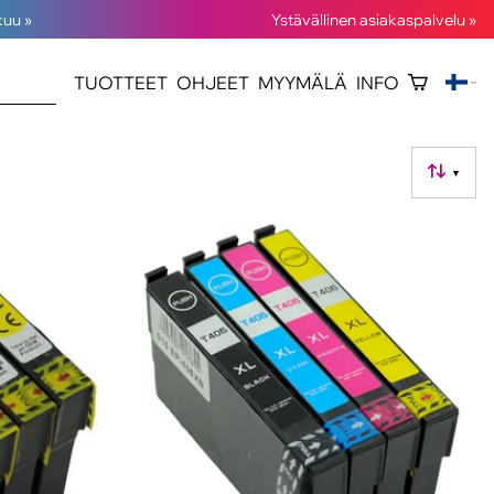
kuu »
Ystävällinen asiakaspalvelu »
TUOTTEET
OHJEET
MYYMÄLÄ
INFO
▼