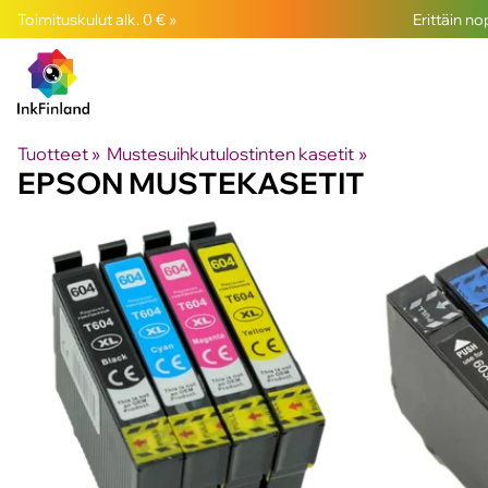
Toimituskulut alk. 0 € »
Erittäin n
Tuotteet
‪»
Mustesuihkutulostinten kasetit
‪»
EPSON MUSTEKASETIT