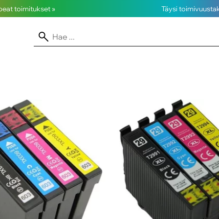
opeat toimitukset »
Täysi toimivuusta