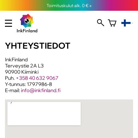
Toimituskulut alk. 0 € »
YHTEYSTIEDOT
InkFinland
Terveystie 2A L3
90900 Kiiminki
Puh.
+358 40 632 9067
Y-tunnus: 1797986-8
E-mail:
info@inkfinland.fi