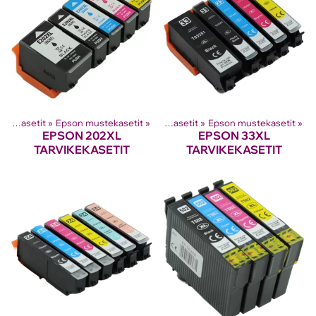
Tuotteet
Mustesuihkutulostinten kasetit
‪»
‪»
Epson mustekasetit
‪»
Mustesuihkutulostinten kasetit
‪»
Epson mustekasetit
‪»
EPSON 202XL
EPSON 33XL
TARVIKEKASETIT
TARVIKEKASETIT