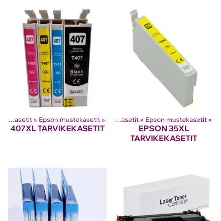
Tuotteet
Mustesuihkutulostinten kasetit
‪»
‪»
Epson mustekasetit
‪»
Mustesuihkutulostinten kasetit
‪»
Epson mustekasetit
‪»
407XL TARVIKEKASETIT
EPSON 35XL
TARVIKEKASETIT