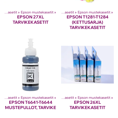
Tuotteet
Mustesuihkutulostinten kasetit
‪»
‪»
Epson mustekasetit
‪»
Mustesuihkutulostinten kasetit
‪»
Epson mustekasetit
‪»
EPSON 27XL
EPSON T1281-T1284
TARVIKEKASETIT
(KETTUSARJA)
TARVIKEKASETIT
Tuotteet
Mustesuihkutulostinten kasetit
‪»
‪»
Epson mustekasetit
‪»
Mustesuihkutulostinten kasetit
‪»
Epson mustekasetit
‪»
EPSON T6641-T6644
EPSON 26XL
MUSTEPULLOT, TARVIKE
TARVIKEKASETIT