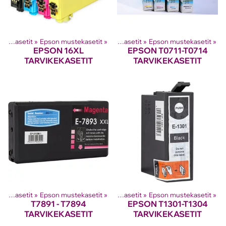
Tuotteet
Mustesuihkutulostinten kasetit
‪»
‪»
Epson mustekasetit
‪»
Mustesuihkutulostinten kasetit
‪»
Epson mustekasetit
‪»
EPSON 16XL
EPSON T0711-T0714
TARVIKEKASETIT
TARVIKEKASETIT
Tuotteet
Mustesuihkutulostinten kasetit
‪»
‪»
Epson mustekasetit
‪»
Mustesuihkutulostinten kasetit
‪»
Epson mustekasetit
‪»
T7891 - T7894
EPSON T1301-T1304
TARVIKEKASETIT
TARVIKEKASETIT