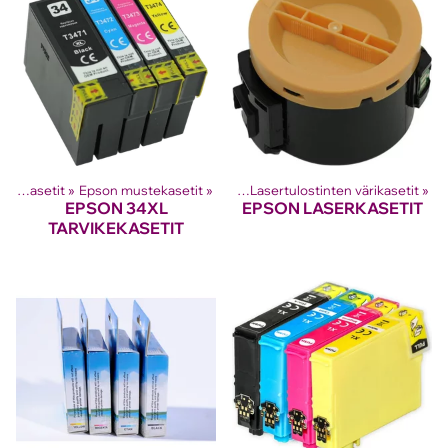
Mustesuihkutulostinten kasetit
‪»
Epson mustekasetit
Tuotteet
‪»
‪»
Lasertulostinten värikasetit
‪»
EPSON 34XL
EPSON LASERKASETIT
TARVIKEKASETIT