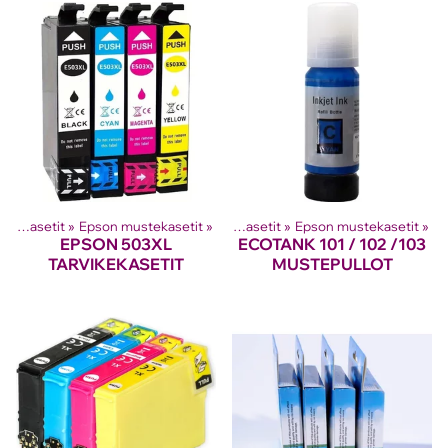
Tuotteet
Mustesuihkutulostinten kasetit
‪»
‪»
Epson mustekasetit
‪»
Mustesuihkutulostinten kasetit
‪»
Epson mustekasetit
‪»
EPSON 503XL
ECOTANK 101 / 102 /103
TARVIKEKASETIT
MUSTEPULLOT