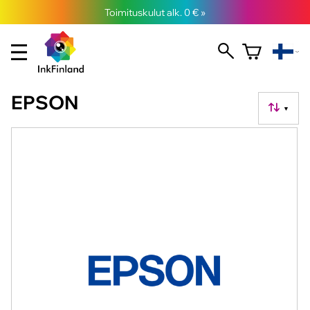
Toimituskulut alk. 0 € »
EPSON
▼