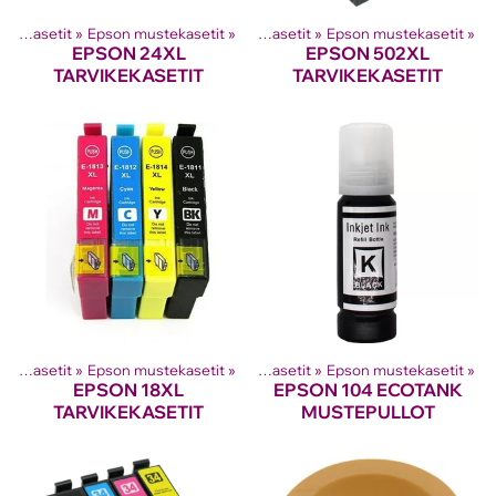
Tuotteet
Mustesuihkutulostinten kasetit
‪»
‪»
Epson mustekasetit
‪»
Mustesuihkutulostinten kasetit
‪»
Epson mustekasetit
‪»
EPSON 24XL
EPSON 502XL
TARVIKEKASETIT
TARVIKEKASETIT
Tuotteet
Mustesuihkutulostinten kasetit
‪»
‪»
Epson mustekasetit
‪»
Mustesuihkutulostinten kasetit
‪»
Epson mustekasetit
‪»
EPSON 18XL
EPSON 104 ECOTANK
TARVIKEKASETIT
MUSTEPULLOT