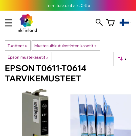
Toimituskulut alk. 0 € »
Tuotteet
‪»
Mustesuihkutulostinten kasetit
‪»
Epson mustekasetit
‪»
▼
EPSON T0611-T0614
TARVIKEMUSTEET