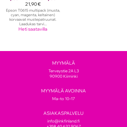
21,90 €
Epson T0615 multipack (musta,
cyan, magenta, keltainen)
korvaavat mustepatruunat.
Laadukas tarvi...
Heti saatavilla
MYYMÄLÄ
Terveystie 2A L3
90900 Kiiminki
MYYMÄLÄ AVOINNA
Ma–to 10–17
ASIAKASPALVELU
info@inkfinland.fi
+358 40 632 9067