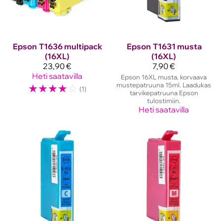
Epson
T1636 multipack
Epson
T1631 musta
(16XL)
(16XL)
23,90 €
7,90 €
Heti saatavilla
Epson 16XL musta, korvaava
☆
☆
☆
☆
☆
mustepatruuna 15ml. Laadukas
(1)
tarvikepatruuna Epson
tulostimiin.
Heti saatavilla