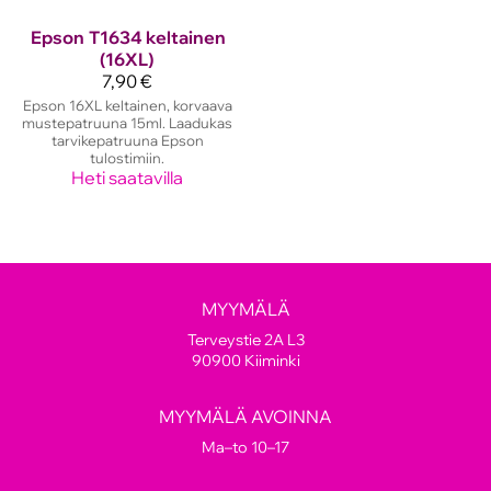
Epson
T1634 keltainen
(16XL)
7,90 €
Epson 16XL keltainen, korvaava
mustepatruuna 15ml. Laadukas
tarvikepatruuna Epson
tulostimiin.
Heti saatavilla
MYYMÄLÄ
Terveystie 2A L3
90900 Kiiminki
MYYMÄLÄ AVOINNA
Ma–to 10–17