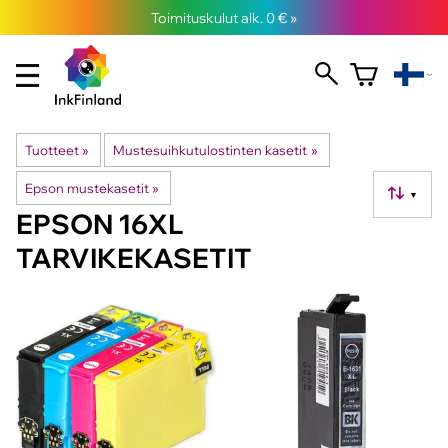
Toimituskulut alk. 0 € »
Tuotteet
‪»
Mustesuihkutulostinten kasetit
‪»
Epson mustekasetit
‪»
▼
EPSON 16XL
TARVIKEKASETIT