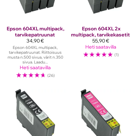
Epson
604XL multipack,
Epson
604XL 2x
tarvikepatruunat
multipack, tarvikekasetit
34,90 €
55,90 €
Heti saatavilla
Epson 604XL multipack,
tarvikepatruunat. Riittoisuus
☆
☆
☆
☆
☆
(1)
musta n.500 sivua, värit n.350
sivua. Laadu...
Heti saatavilla
☆
☆
☆
☆
☆
(26)