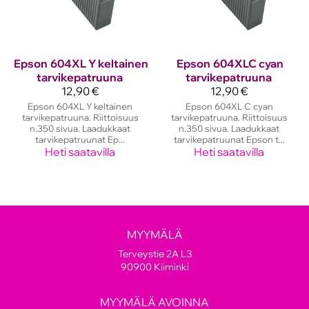
Epson
604XL Y keltainen
Epson
604XLC cyan
tarvikepatruuna
tarvikepatruuna
12,90 €
12,90 €
Epson 604XL Y keltainen
Epson 604XL C cyan
tarvikepatruuna. Riittoisuus
tarvikepatruuna. Riittoisuus
n.350 sivua. Laadukkaat
n.350 sivua. Laadukkaat
tarvikepatruunat Ep...
tarvikepatruunat Epson t...
Heti saatavilla
Heti saatavilla
MYYMÄLÄ
Terveystie 2A L3
90900 Kiiminki
MYYMÄLÄ AVOINNA