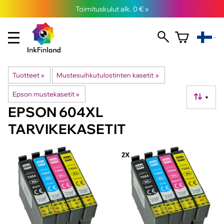
Toimituskulut alk. 0 € »
Tuotteet
‪»
Mustesuihkutulostinten kasetit
‪»
Epson mustekasetit
‪»
▼
EPSON 604XL
TARVIKEKASETIT