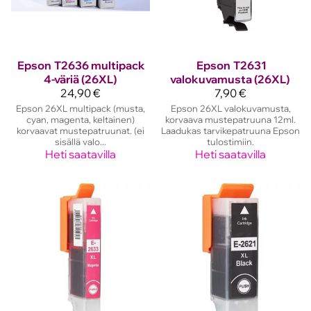
Epson
T2636 multipack
Epson
T2631
4-väriä (26XL)
valokuvamusta (26XL)
24,90 €
7,90 €
Epson 26XL multipack (musta,
Epson 26XL valokuvamusta,
cyan, magenta, keltainen)
korvaava mustepatruuna 12ml.
korvaavat mustepatruunat. (ei
Laadukas tarvikepatruuna Epson
sisällä valo...
tulostimiin.
Heti saatavilla
Heti saatavilla