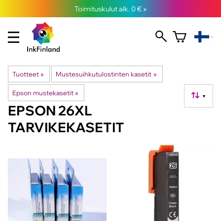
Toimituskulut alk. 0 € »
Tuotteet
‪»
Mustesuihkutulostinten kasetit
‪»
Epson mustekasetit
‪»
▼
EPSON 26XL
TARVIKEKASETIT