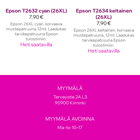
Epson
T2632 cyan (26XL)
Epson
T2634 keltainen
7,90 €
(26XL)
7,90 €
Epson 26XL cyan, korvaava
mustepatruuna 12ml. Laadukas
Epson 26XL keltainen, korvaava
tarvikepatruuna Epson
mustepatruuna, 12ml. Laadukas
tulostimiin.
tarvikepatruuna Epson
Heti saatavilla
tulostimiin.
Heti saatavilla
MYYMÄLÄ
Terveystie 2A L3
90900 Kiiminki
MYYMÄLÄ AVOINNA
Ma–to 10–17