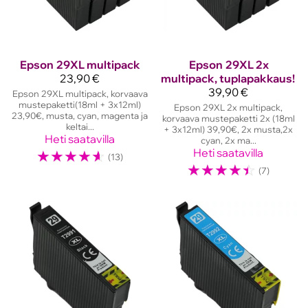
Epson
29XL multipack
Epson
29XL 2x
23,90 €
multipack, tuplapakkaus!
39,90 €
Epson 29XL multipack, korvaava
mustepaketti(18ml + 3x12ml)
Epson 29XL 2x multipack,
23,90€, musta, cyan, magenta ja
korvaava mustepaketti 2x (18ml
keltai...
+ 3x12ml) 39,90€, 2x musta,2x
Heti saatavilla
cyan, 2x ma...
☆
☆
☆
☆
☆
Heti saatavilla
(13)
☆
☆
☆
☆
☆
(7)