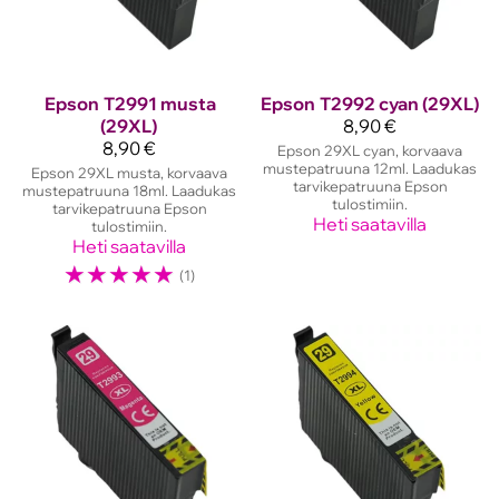
Epson
T2991 musta
Epson
T2992 cyan (29XL)
(29XL)
8,90 €
8,90 €
Epson 29XL cyan, korvaava
mustepatruuna 12ml. Laadukas
Epson 29XL musta, korvaava
tarvikepatruuna Epson
mustepatruuna 18ml. Laadukas
tulostimiin.
tarvikepatruuna Epson
Heti saatavilla
tulostimiin.
Heti saatavilla
☆
☆
☆
☆
☆
(1)