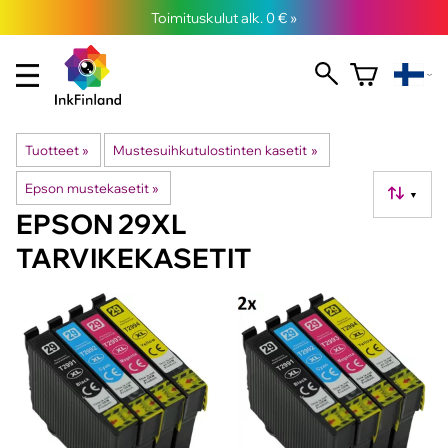
Toimituskulut alk. 0 € »
Tuotteet
‪»
Mustesuihkutulostinten kasetit
‪»
Epson mustekasetit
‪»
▼
EPSON 29XL
TARVIKEKASETIT