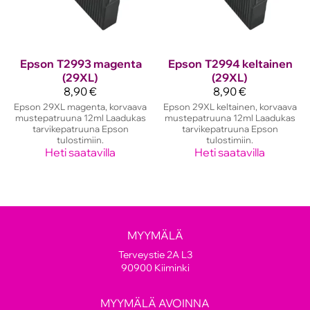
Epson
T2993 magenta
Epson
T2994 keltainen
(29XL)
(29XL)
8,90 €
8,90 €
Epson 29XL magenta, korvaava
Epson 29XL keltainen, korvaava
mustepatruuna 12ml Laadukas
mustepatruuna 12ml Laadukas
tarvikepatruuna Epson
tarvikepatruuna Epson
tulostimiin.
tulostimiin.
Heti saatavilla
Heti saatavilla
MYYMÄLÄ
Terveystie 2A L3
90900 Kiiminki
MYYMÄLÄ AVOINNA