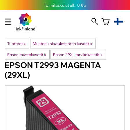
Toimituskulut alk. 0 € »
Tuotteet
‪»
Mustesuihkutulostinten kasetit
‪»
Epson mustekasetit
‪»
Epson 29XL tarvikekasetit
‪»
EPSON
T2993 MAGENTA
(29XL)