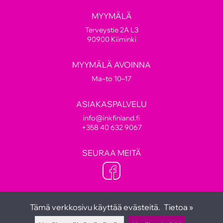
MYYMÄLÄ
Terveystie 2A L3
90900 Kiiminki
MYYMÄLÄ AVOINNA
Ma–to 10–17
ASIAKASPALVELU
info@inkfinland.fi
+358 40 632 9067
SEURAA MEITÄ
Tämä verkkosivu käyttää evästeitä.
Tietoa »