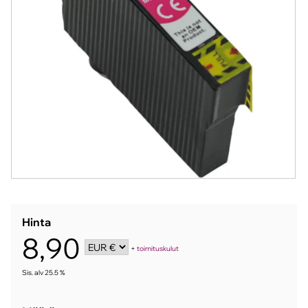
Hinta
8,90
+
toimituskulut
Sis. alv 25.5 %