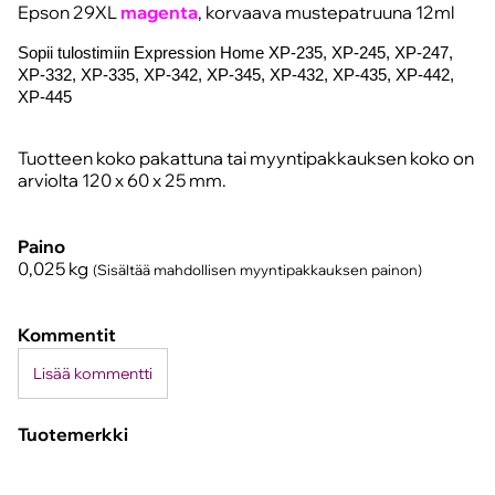
Epson 29XL
magenta
, korvaava mustepatruuna 12ml
Sopii tulostimiin
Expression Home XP-235, XP-245, XP-247,
XP-332, XP-335, XP-342, XP-345, XP-432, XP-435, XP-442,
XP-445
Tuotteen koko pakattuna tai myyntipakkauksen koko on
arviolta 120 x 60 x 25 mm.
Paino
0,025
kg
(Sisältää mahdollisen myyntipakkauksen painon)
Kommentit
Lisää kommentti
Tuotemerkki