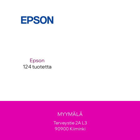
Epson
124 tuotetta
MYYMÄLÄ
Terveystie 2A L3
90900 Kiiminki