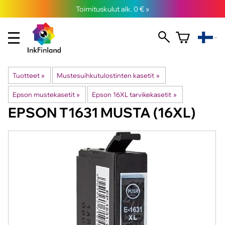
Toimituskulut alk. 0 € »
Tuotteet
‪»
Mustesuihkutulostinten kasetit
‪»
Epson mustekasetit
‪»
Epson 16XL tarvikekasetit
‪»
EPSON
T1631 MUSTA (16XL)