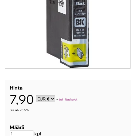
Hinta
7,90
+
toimituskulut
Sis. alv 25.5 %
Määrä
kpl