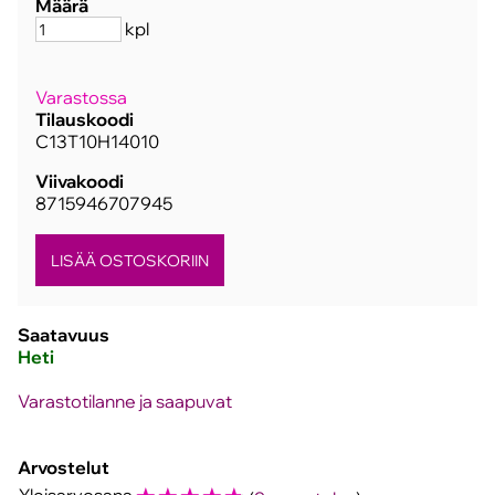
Määrä
kpl
Varastossa
Tilauskoodi
C13T10H14010
Viivakoodi
8715946707945
Saatavuus
Heti
Varastotilanne ja saapuvat
Arvostelut
Yleisarvosana