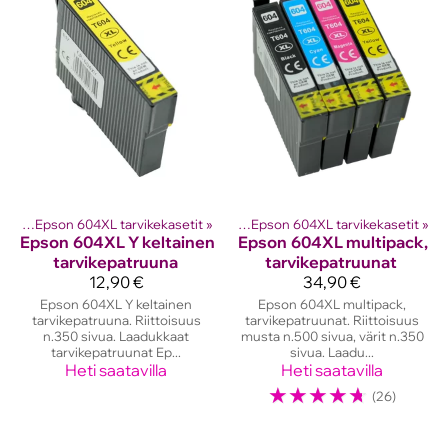
etit
ostinten kasetit
‪»
Epson 604XL tarvikekasetit
‪»
Epson mustekasetit
‪»
‪»
Epson 604XL tarvikekasetit
‪»
Epson
604XL Y keltainen
Epson
604XL multipack,
tarvikepatruuna
tarvikepatruunat
12,90 €
34,90 €
Epson 604XL Y keltainen
Epson 604XL multipack,
tarvikepatruuna. Riittoisuus
tarvikepatruunat. Riittoisuus
n.350 sivua. Laadukkaat
musta n.500 sivua, värit n.350
tarvikepatruunat Ep...
sivua. Laadu...
Heti saatavilla
Heti saatavilla
☆
☆
☆
☆
☆
(26)