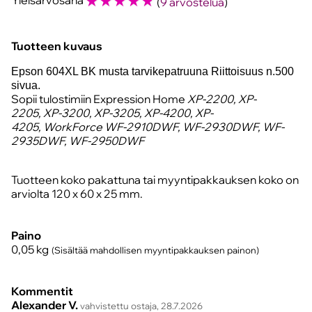
☆
☆
☆
☆
☆
(
9 arvostelua
)
Tuotteen kuvaus
Epson 604XL BK musta tarvikepatruuna
Riittoisuus
n.500
sivua.
Sopii tulostimiin Expression Home
XP-2200, XP-
2205, XP-3200, XP-3205, XP-4200, XP-
4205, WorkForce WF-2910DWF, WF-2930DWF, WF-
2935DWF, WF-2950DWF
Tuotteen koko pakattuna tai myyntipakkauksen koko on
arviolta 120 x 60 x 25 mm.
Paino
0,05
kg
(Sisältää mahdollisen myyntipakkauksen painon)
Kommentit
Alexander V.
vahvistettu ostaja, 28.7.2026