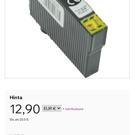
Hinta
12,90
+
toimituskulut
Sis. alv 25.5 %