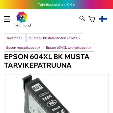
Toimituskulut alk. 0 € »
Tuotteet
‪»
Mustesuihkutulostinten kasetit
‪»
Epson mustekasetit
‪»
Epson 604XL tarvikekasetit
‪»
EPSON
604XL BK MUSTA
TARVIKEPATRUUNA