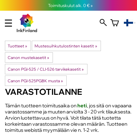
Toimituskulut alk. 0 € »
Tuotteet
‪»
Mustesuihkutulostinten kasetit
‪»
Canon mustekasetit
‪»
Canon PGI-525 / CLI-526 tarvikekasetit
‪»
Canon PGI-525PGBK musta
‪»
VARASTOTILANNE
Tämän tuotteen toimitusaika on
heti
, jos sitä on vapaana
varastossamme ja muuten arviolta
3 - 20 vrk
tilauksesta.
Arvion luotettavuus on hyvä. Voit tilata tätä tuotetta
korkeintaan varastossamme olevan määrän. Tuotteen
toimitus webistä myymälään vie n. 1-2 vrk.