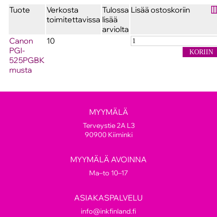
Tuote
Verkosta
Tulossa
Lisää ostoskoriin
toimitettavissa
lisää
arviolta
Canon
10
PGI-
525PGBK
musta
MYYMÄLÄ
Terveystie 2A L3
90900 Kiiminki
MYYMÄLÄ AVOINNA
Ma–to 10–17
ASIAKASPALVELU
info@inkfinland.fi