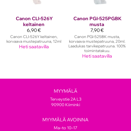
Canon
CLI-526Y
Canon
PGI-525PGBK
keltainen
musta
6,90 €
7,90 €
Canon CLI-526Y keltainen,
Canon PGI-525BK musta,
korvaava mustepatruuna, 12ml
korvaava mustepatruuna, 20ml.
Heti saatavilla
Laadukas tarvikepatruuna. 100%
toimintatakuu.
Heti saatavilla
MYYMÄLÄ
Terveystie 2A L3
90900 Kiiminki
MYYMÄLÄ AVOINNA
Ma–to 10–17