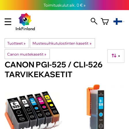
Toimituskulut alk. 0 € »
Tuotteet
‪»
Mustesuihkutulostinten kasetit
‪»
Canon mustekasetit
‪»
▼
CANON PGI-525 / CLI-526
TARVIKEKASETIT