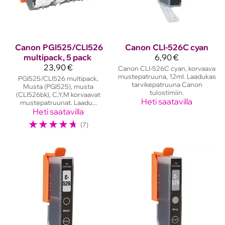
Canon
PGI525/CLI526
Canon
CLI-526C cyan
multipack, 5 pack
6,90 €
23,90 €
Canon CLI-526C cyan, korvaava
mustepatruuna, 12ml. Laadukas
PGI525/CLI526 multipack,
tarvikepatruuna Canon
Musta (PGI525), musta
tulostimiin.
(CLI526bk), C,Y,M korvaavat
Heti saatavilla
mustepatruunat. Laadu...
Heti saatavilla
☆
☆
☆
☆
☆
(7)