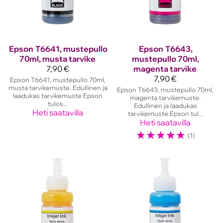
Epson
T6641, mustepullo
Epson
T6643,
70ml, musta tarvike
mustepullo 70ml,
7,90 €
magenta tarvike
7,90 €
Epson T6641, mustepullo 70ml,
musta tarvikemuste. Edullinen ja
Epson T6643, mustepullo 70ml,
laadukas tarvikemuste Epson
magenta tarvikemuste.
tulos...
Edullinen ja laadukas
Heti saatavilla
tarvikemuste Epson tul...
Heti saatavilla
☆
☆
☆
☆
☆
(1)