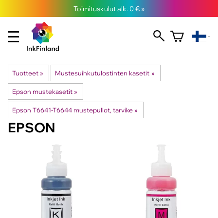
Toimituskulut alk. 0 € »
Tuotteet
‪»
Mustesuihkutulostinten kasetit
‪»
Epson mustekasetit
‪»
Epson T6641-T6644 mustepullot, tarvike
‪»
EPSON