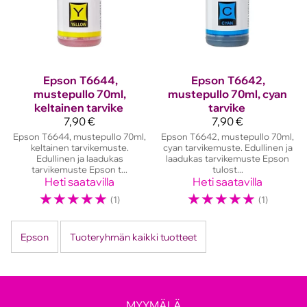
Epson
T6644,
Epson
T6642,
mustepullo 70ml,
mustepullo 70ml, cyan
keltainen tarvike
tarvike
7,90 €
7,90 €
Epson T6644, mustepullo 70ml,
Epson T6642, mustepullo 70ml,
keltainen tarvikemuste.
cyan tarvikemuste. Edullinen ja
Edullinen ja laadukas
laadukas tarvikemuste Epson
tarvikemuste Epson t...
tulost...
Heti saatavilla
Heti saatavilla
☆
☆
☆
☆
☆
☆
☆
☆
☆
☆
(1)
(1)
Epson
Tuoteryhmän kaikki tuotteet
MYYMÄLÄ