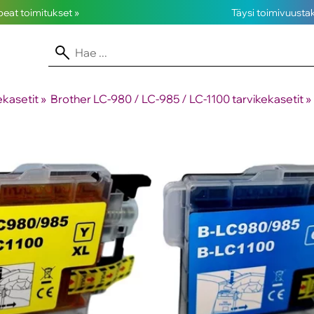
opeat toimitukset »
Täysi toimivuusta
kasetit
‪»
Brother LC-980 / LC-985 / LC-1100 tarvikekasetit
‪»