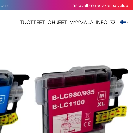
kuu »
Ystävällinen asiakaspalvelu »
TUOTTEET
OHJEET
MYYMÄLÄ
INFO