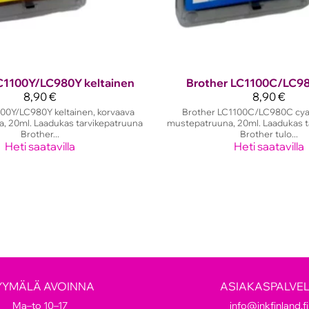
C1100Y/LC980Y keltainen
Brother
LC1100C/LC98
8,90 €
8,90 €
00Y/LC980Y keltainen, korvaava
Brother LC1100C/LC980C cya
, 20ml. Laadukas tarvikepatruuna
mustepatruuna, 20ml. Laadukas t
Brother...
Brother tulo...
Heti saatavilla
Heti saatavilla
YYMÄLÄ AVOINNA
ASIAKASPALVE
Ma–to 10–17
info@inkfinland.fi