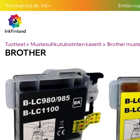
Toimituskulut alk. 0 € »
Erittäin n
Tuotteet
‪»
Mustesuihkutulostinten kasetit
‪»
Brother muste
BROTHER