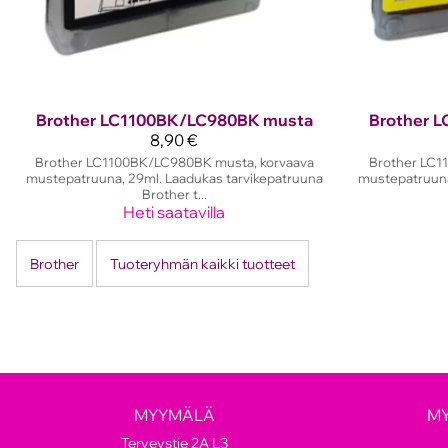
Brother
LC1100BK/LC980BK musta
Brother
L
8,90 €
Brother LC1100BK/LC980BK musta, korvaava
Brother LC11
mustepatruuna, 29ml. Laadukas tarvikepatruuna
mustepatruuna
Brother t...
Heti saatavilla
Brother
Tuoteryhmän kaikki tuotteet
MYYMÄLÄ
M
Terveystie 2A L3