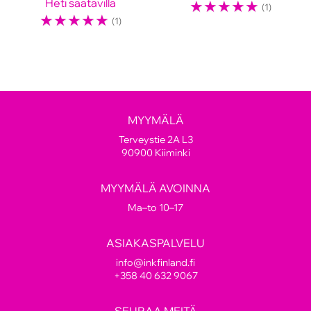
Heti saatavilla
☆
☆
☆
☆
☆
(1)
☆
☆
☆
☆
☆
(1)
MYYMÄLÄ
Terveystie 2A L3
90900 Kiiminki
MYYMÄLÄ AVOINNA
Ma–to 10–17
ASIAKASPALVELU
info@inkfinland.fi
+358 40 632 9067
SEURAA MEITÄ