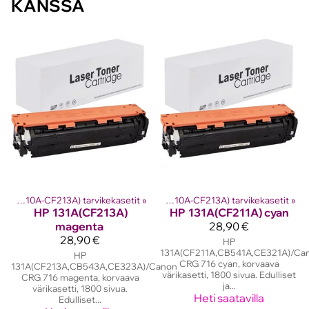
KANSSA
rikasetit
HP 131A (CF210A-CF213A) tarvikekasetit
‪»
Hp laserkasetit
‪»
‪»
HP 131A (CF210A-CF213A) tarvikekasetit
‪»
HP
131A(CF213A)
HP
131A(CF211A) cyan
magenta
28,90 €
28,90 €
HP
131A(CF211A,CB541A,CE321A)/Ca
HP
CRG 716 cyan, korvaava
131A(CF213A,CB543A,CE323A)/Canon
värikasetti, 1800 sivua. Edulliset
CRG 716 magenta, korvaava
ja...
värikasetti, 1800 sivua.
Heti saatavilla
Edulliset...