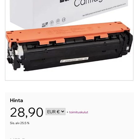
Hinta
28,90
+
toimituskulut
Sis. alv 25.5 %