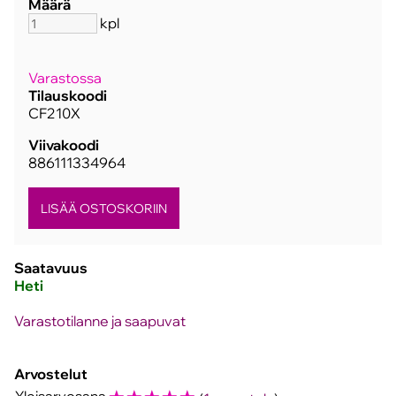
Määrä
kpl
Varastossa
Tilauskoodi
CF210X
Viivakoodi
886111334964
Saatavuus
Heti
Varastotilanne ja saapuvat
Arvostelut
Yleisarvosana