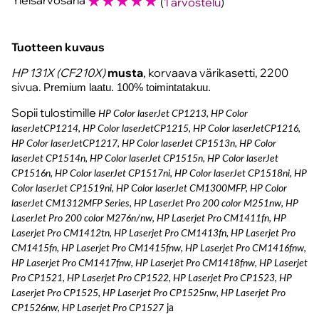
☆
☆
☆
☆
☆
(
1 arvostelu
)
Tuotteen kuvaus
HP 131X (CF210X)
musta
, korvaava värikasetti, 2200
sivua.
Premium laatu. 100% toimintatakuu.
Sopii tulostimille
HP Color laserJet CP1213, HP Color
laserJetCP1214, HP Color laserJetCP1215, HP Color laserJetCP1216,
HP Color laserJetCP1217, HP Color laserJet CP1513n, HP Color
laserJet CP1514n, HP Color laserJet CP1515n, HP Color laserJet
CP1516n, HP Color laserJet CP1517ni, HP Color laserJet CP1518ni, HP
Color laserJet CP1519ni,
HP Color laserJet CM1300MFP, HP Color
laserJet CM1312MFP Series, HP LaserJet Pro 200 color M251nw, HP
LaserJet Pro 200 color M276n/nw, HP Laserjet Pro CM1411fn, HP
Laserjet Pro CM1412tn, HP Laserjet Pro CM1413fn, HP Laserjet Pro
CM1415fn, HP Laserjet Pro CM1415fnw, HP Laserjet Pro CM1416fnw,
HP Laserjet Pro CM1417fnw, HP Laserjet Pro CM1418fnw, HP Laserjet
Pro CP1521, HP Laserjet Pro CP1522, HP Laserjet Pro CP1523, HP
Laserjet Pro CP1525, HP Laserjet Pro CP1525nw, HP Laserjet Pro
CP1526nw, HP Laserjet Pro CP1527
ja