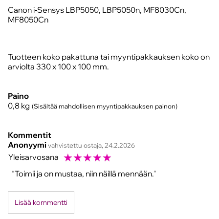
Canon i-Sensys LBP5050, LBP5050n, MF8030Cn,
MF8050Cn
Tuotteen koko pakattuna tai myyntipakkauksen koko on
arviolta 330 x 100 x 100 mm.
Paino
0,8
kg
(Sisältää mahdollisen myyntipakkauksen painon)
Kommentit
Anonyymi
vahvistettu ostaja, 24.2.2026
☆
☆
☆
☆
☆
Yleisarvosana
Toimii ja on mustaa, niin näillä mennään.
Lisää kommentti