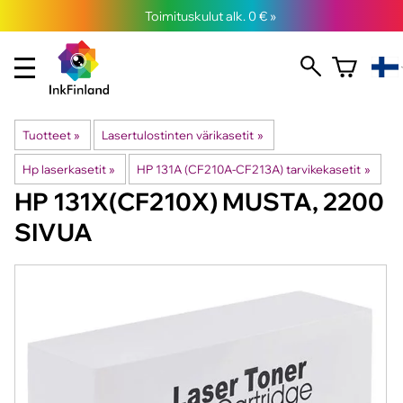
Toimituskulut alk. 0 € »
Tuotteet
‪»
Lasertulostinten värikasetit
‪»
Hp laserkasetit
‪»
HP 131A (CF210A-CF213A) tarvikekasetit
‪»
HP
131X(CF210X) MUSTA, 2200
SIVUA