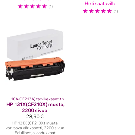
Heti saatavilla
☆
☆
☆
☆
☆
(1)
☆
☆
☆
☆
☆
(1)
HP 131A (CF210A-CF213A) tarvikekasetit
‪»
HP
131X(CF210X) musta,
2200 sivua
28,90 €
HP 131X (CF210X) musta,
korvaava värikasetti, 2200 sivua
Edulliset ja laadukkaat