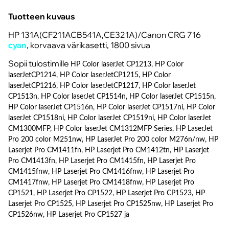
Tuotteen kuvaus
HP 131A(CF211ACB541A,CE321A)/Canon CRG 716
cyan
, korvaava värikasetti, 1800 sivua
Sopii tulostimille
HP Color laserJet CP1213, HP Color
laserJetCP1214, HP Color laserJetCP1215, HP Color
laserJetCP1216, HP Color laserJetCP1217, HP Color laserJet
CP1513n, HP Color laserJet CP1514n, HP Color laserJet CP1515n,
HP Color laserJet CP1516n, HP Color laserJet CP1517ni, HP Color
laserJet CP1518ni, HP Color laserJet CP1519ni,
HP Color laserJet
CM1300MFP, HP Color laserJet CM1312MFP Series, HP LaserJet
Pro 200 color M251nw, HP LaserJet Pro 200 color M276n/nw, HP
Laserjet Pro CM1411fn, HP Laserjet Pro CM1412tn, HP Laserjet
Pro CM1413fn, HP Laserjet Pro CM1415fn, HP Laserjet Pro
CM1415fnw, HP Laserjet Pro CM1416fnw, HP Laserjet Pro
CM1417fnw, HP Laserjet Pro CM1418fnw, HP Laserjet Pro
CP1521, HP Laserjet Pro CP1522, HP Laserjet Pro CP1523, HP
Laserjet Pro CP1525, HP Laserjet Pro CP1525nw, HP Laserjet Pro
CP1526nw, HP Laserjet Pro CP1527 ja