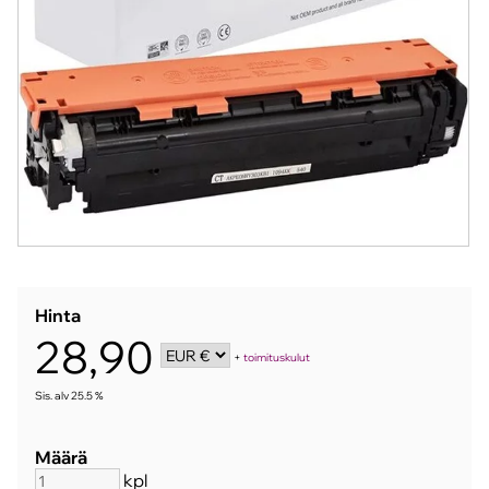
Hinta
28,90
+
toimituskulut
Sis. alv 25.5 %
Määrä
kpl