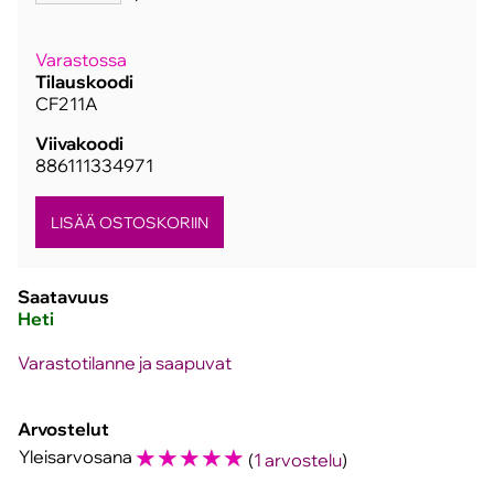
Varastossa
Tilauskoodi
CF211A
Viivakoodi
886111334971
Saatavuus
Heti
Varastotilanne ja saapuvat
Arvostelut
☆
☆
☆
☆
☆
Yleisarvosana
(
1 arvostelu
)