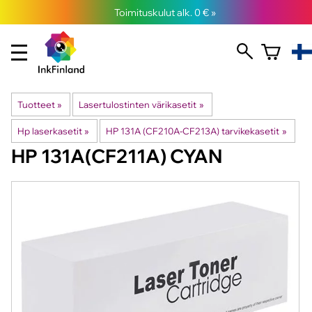
Toimituskulut alk. 0 € »
Tuotteet
‪»
Lasertulostinten värikasetit
‪»
Hp laserkasetit
‪»
HP 131A (CF210A-CF213A) tarvikekasetit
‪»
HP
131A(CF211A) CYAN