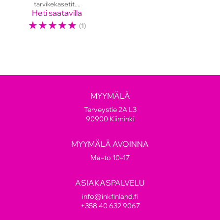
tarvikekasetit....
Heti saatavilla
☆
☆
☆
☆
☆
(1)
MYYMÄLÄ
Terveystie 2A L3
90900 Kiiminki
MYYMÄLÄ AVOINNA
Ma–to 10–17
ASIAKASPALVELU
info@inkfinland.fi
+358 40 632 9067