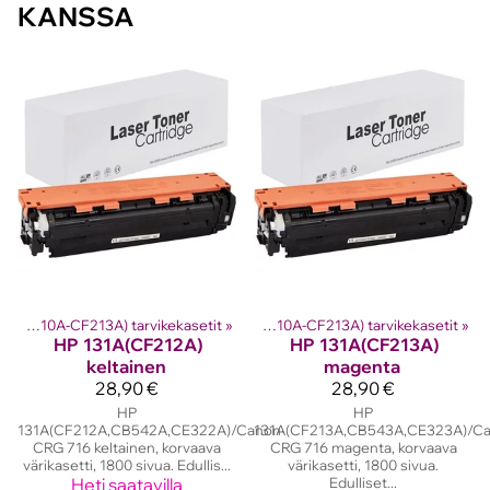
KANSSA
rikasetit
HP 131A (CF210A-CF213A) tarvikekasetit
‪»
Hp laserkasetit
‪»
‪»
HP 131A (CF210A-CF213A) tarvikekasetit
‪»
HP
131A(CF212A)
HP
131A(CF213A)
keltainen
magenta
28,90 €
28,90 €
HP
HP
131A(CF212A,CB542A,CE322A)/Canon
131A(CF213A,CB543A,CE323A)/C
CRG 716 keltainen, korvaava
CRG 716 magenta, korvaava
värikasetti, 1800 sivua. Edullis...
värikasetti, 1800 sivua.
Heti saatavilla
Edulliset...