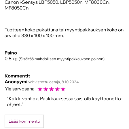
Canon i-Sensys LBP5050, LBP5050n, MF8030Cn,
MF8050Cn
Tuotteen koko pakattuna tai myyntipakkauksen koko on
arviolta 330 x 100 x 100 mm.
Paino
0,8
kg
(Sisältää mahdollisen myyntipakkauksen painon)
Kommentit
Anonyymi
vahvistettu ostaja, 8.10.2024
☆
☆
☆
☆
☆
Yleisarvosana
Kaikki värit ok. Paukkauksessa saisi olla käyttöönotto-
ohjeet.
Lisää kommentti