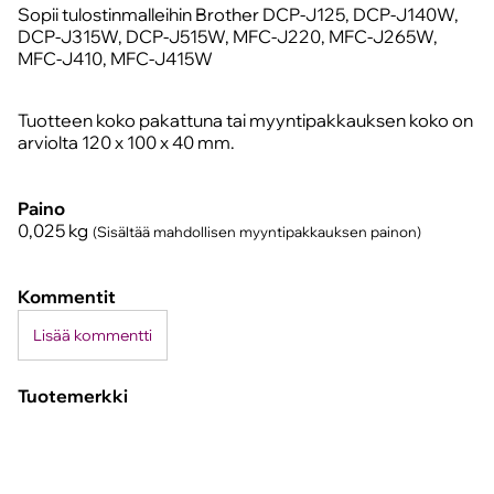
Sopii tulostinmalleihin Brother DCP-J125, DCP-J140W,
DCP-J315W, DCP-J515W, MFC-J220, MFC-J265W,
MFC-J410, MFC-J415W
Tuotteen koko pakattuna tai myyntipakkauksen koko on
arviolta 120 x 100 x 40 mm.
Paino
0,025
kg
(Sisältää mahdollisen myyntipakkauksen painon)
Kommentit
Lisää kommentti
Tuotemerkki