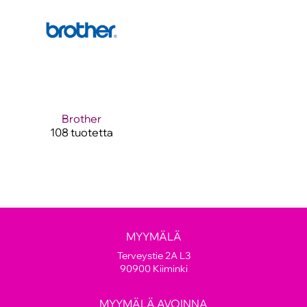
Brother
108 tuotetta
MYYMÄLÄ
Terveystie 2A L3
90900 Kiiminki
MYYMÄLÄ AVOINNA