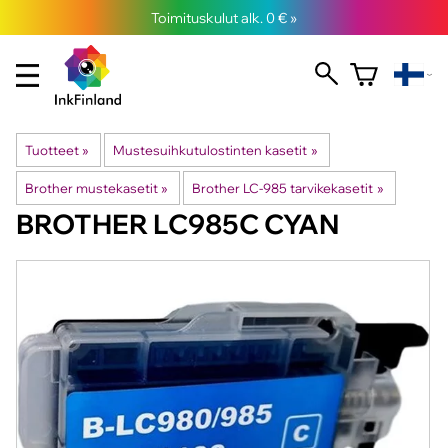
Toimituskulut alk. 0 € »
Tuotteet
‪»
Mustesuihkutulostinten kasetit
‪»
Brother mustekasetit
‪»
Brother LC-985 tarvikekasetit
‪»
BROTHER
LC985C CYAN