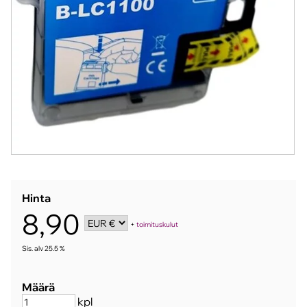
Hinta
8,90
+
toimituskulut
Sis. alv 25.5 %
Määrä
kpl