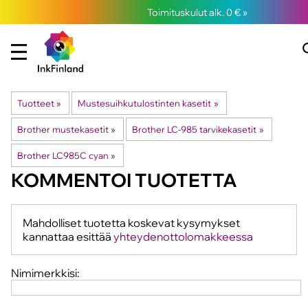
Toimituskulut alk. 0 € »
Tuotteet
‪»
Mustesuihkutulostinten kasetit
‪»
Brother mustekasetit
‪»
Brother LC-985 tarvikekasetit
‪»
Brother LC985C cyan
‪»
KOMMENTOI TUOTETTA
Mahdolliset tuotetta koskevat kysymykset
kannattaa esittää
yhteydenottolomakkeessa
Nimimerkkisi: