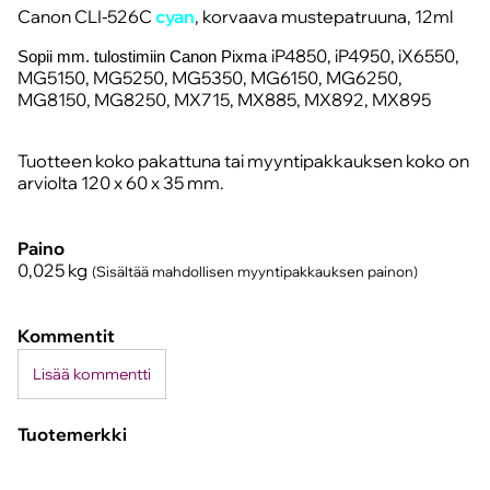
Canon CLI-526C
cyan
, korvaava mustepatruuna, 12ml
iP4850, iP4950, iX6550,
Sopii mm. tulostimiin
Canon Pixma
MG5150, MG5250, MG5350, MG6150, MG6250,
MG8150, MG8250, MX715, MX885, MX892, MX895
Tuotteen koko pakattuna tai myyntipakkauksen koko on
arviolta 120 x 60 x 35 mm.
Paino
0,025
kg
(Sisältää mahdollisen myyntipakkauksen painon)
Kommentit
Lisää kommentti
Tuotemerkki