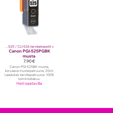
Canon PGI-525 / CLI-526 tarvikekasetit
‪»
Canon
PGI-525PGBK
musta
7,90 €
Canon PGI-525BK musta,
korvaava mustepatruuna, 20ml.
Laadukas tarvikepatruuna. 100%
toimintatakuu.
Heti saatavilla