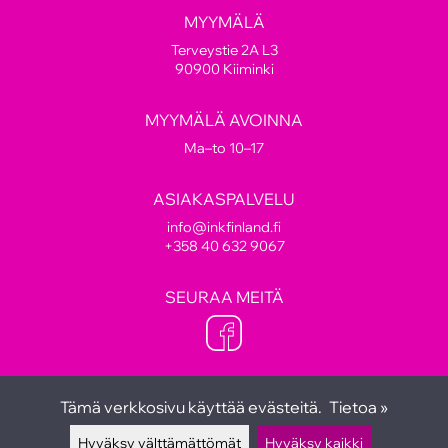
MYYMÄLÄ
Terveystie 2A L3
90900 Kiiminki
MYYMÄLÄ AVOINNA
Ma–to 10–17
ASIAKASPALVELU
info@inkfinland.fi
+358 40 632 9067
SEURAA MEITÄ
Tämä verkkosivu käyttää evästeitä.
Tietoa »
Hyväksy välttämättömät
Hyväksy kaikki