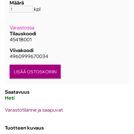
Määrä
kpl
Varastossa
Tilauskoodi
4541B001
Viivakoodi
4960999670034
Saatavuus
Heti
Varastotilanne ja saapuvat
Tuotteen kuvaus