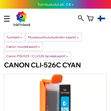
Toimituskulut alk. 0 € »
Tuotteet
‪»
Mustesuihkutulostinten kasetit
‪»
Canon mustekasetit
‪»
Canon PGI-525 / CLI-526 tarvikekasetit
‪»
CANON
CLI-526C CYAN