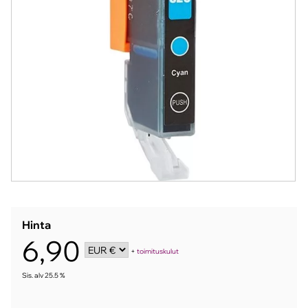
Hinta
6,90
+
toimituskulut
Sis. alv 25.5 %