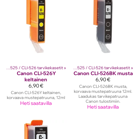
setit
‪»
Canon PGI-525 / CLI-526 tarvikekasetit
Canon mustekasetit
‪»
‪»
Canon PGI-525 / CLI-526 tarvikekasetit
‪»
Canon
CLI-526Y
Canon
CLI-526BK musta
keltainen
6,90 €
6,90 €
Canon CLI-526BK musta,
korvaava mustepatruuna 12ml.
Canon CLI-526Y keltainen,
Laadukas tarvikepatruuna
korvaava mustepatruuna, 12ml
Canon tulostimiin.
Heti saatavilla
Heti saatavilla