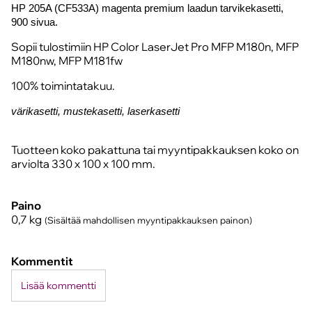
HP 205A (CF533
A) magenta
premium laadun tarvikekasetti,
900 sivua.
Sopii tulostimiin HP Color LaserJet Pro MFP M180n, MFP
M180nw, MFP M181fw
100% toimintatakuu.
värikasetti, mustekasetti, laserkasetti
Tuotteen koko pakattuna tai myyntipakkauksen koko on
arviolta 330 x 100 x 100 mm.
Paino
0,7
kg
(Sisältää mahdollisen myyntipakkauksen painon)
Kommentit
Lisää kommentti