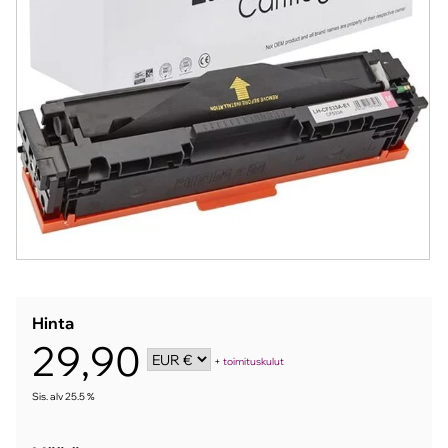
Hinta
29,90
+
toimituskulut
Sis. alv 25.5 %