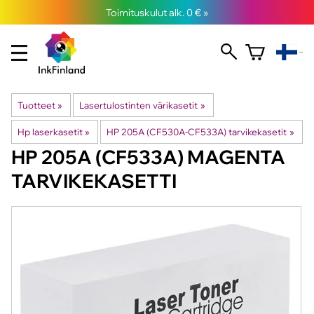
Toimituskulut alk. 0 € »
Tuotteet
‪»
Lasertulostinten värikasetit
‪»
Hp laserkasetit
‪»
HP 205A (CF530A-CF533A) tarvikekasetit
‪»
HP
205A (CF533A) MAGENTA
TARVIKEKASETTI