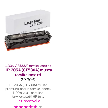
HP 205A (CF530A-CF533A) tarvikekasetit
‪»
HP
205A (CF530A) musta
tarvikekasetti
29,90 €
HP 205A (CF530A) musta
premium laadun tarvikekasetti,
1100 sivua. Laadukas
tarvikekasetti HP tul...
Heti saatavilla
☆
☆
☆
☆
☆
(1)