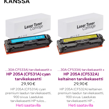
KANSSA
kasetit
HP 205A (CF530A-CF533A) tarvikekasetit
‪»
Hp laserkasetit
‪»
‪»
HP 205A (CF530A-CF533A) tarvikekasetit
‪»
HP
205A (CF531A) cyan
HP
205A (CF532A)
tarvikekasetti
keltainen tarvikekasetti
29,90 €
29,90 €
HP 205A (CF531A) cyan
HP 205A (CF532A) keltainen
premium laadun tarvikekasetti,
premium laadun tarvikekasetti,
900 sivua. Laadukas
900 sivua. Laadukas
tarvikekasetti HP tulos...
tarvikekasetti HP ...
Heti saatavilla
Heti saatavilla