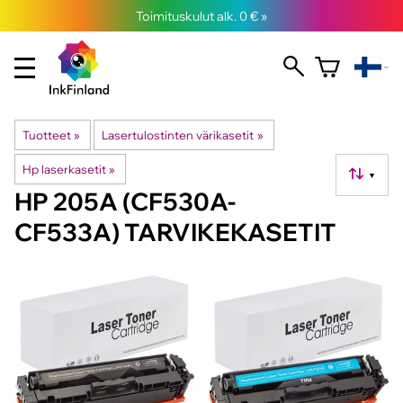
Toimituskulut alk. 0 € »
Tuotteet
‪»
Lasertulostinten värikasetit
‪»
Hp laserkasetit
‪»
▼
HP 205A (CF530A-
CF533A) TARVIKEKASETIT