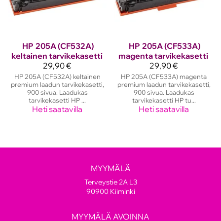
HP
205A (CF532A)
HP
205A (CF533A)
keltainen tarvikekasetti
magenta tarvikekasetti
29,90 €
29,90 €
HP 205A (CF532A) keltainen
HP 205A (CF533A) magenta
premium laadun tarvikekasetti,
premium laadun tarvikekasetti,
900 sivua. Laadukas
900 sivua. Laadukas
tarvikekasetti HP ...
tarvikekasetti HP tu...
Heti saatavilla
Heti saatavilla
MYYMÄLÄ
Terveystie 2A L3
90900 Kiiminki
MYYMÄLÄ AVOINNA