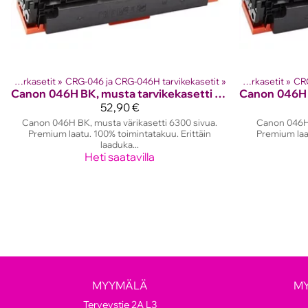
Canon laserkasetit
Tuotteet
‪»
CRG-046 ja CRG-046H tarvikekasetit
‪»
Lasertulostinten värikasetit
‪»
‪»
Canon laserkasetit
Tuotteet
‪»
CRG
‪»
Canon
046H BK, musta tarvikekasetti 6300 sivua.
Canon
52,90 €
Canon 046H BK, musta värikasetti 6300 sivua.
Canon 046H 
Premium laatu. 100% toimintatakuu. Erittäin
Premium laat
laaduka...
Heti saatavilla
MYYMÄLÄ
M
Terveystie 2A L3