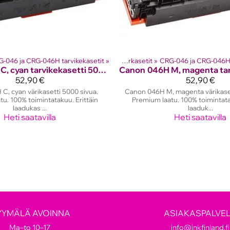
-046 ja CRG-046H tarvikekasetit
Lasertulostinten värikasetit
‪»
‪»
Canon laserkasetit
Tuotteet
‪»
CRG-046 ja CRG-046H 
‪»
Lasertulostinten vä
046H C, cyan tarvikekasetti 5000 sivua.
Canon
52,90 €
52,90 €
C, cyan värikasetti 5000 sivua.
Canon 046H M, magenta värikaset
u. 100% toimintatakuu. Erittäin
Premium laatu. 100% toimintata
laadukas ...
laaduk...
Heti saatavilla
Heti saatavilla
YYMÄLÄ AVOINNA
ASIAKASPALVE
Ma–to 10–17
info@inkfinland.fi