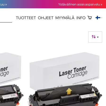
kuu »
Ystävällinen asiakaspalvelu »
TUOTTEET
OHJEET
MYYMÄLÄ
INFO
▼