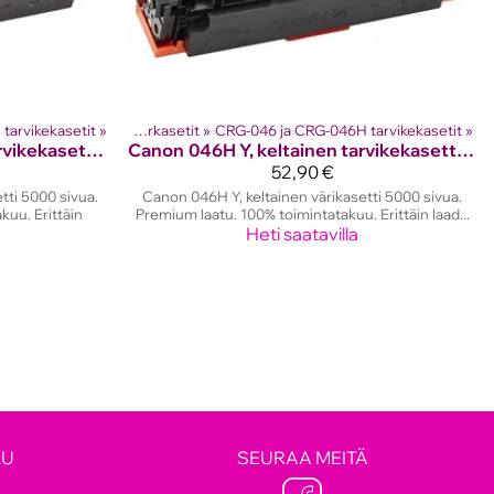
tarvikekasetit
rikasetit
‪»
‪»
Canon laserkasetit
‪»
CRG-046 ja CRG-046H tarvikekasetit
‪»
046H M, magenta tarvikekasetti 5000 sivua.
Canon
046H Y, keltainen tarvikekasetti 5000 sivua.
52,90 €
ti 5000 sivua.
Canon 046H Y, keltainen värikasetti 5000 sivua.
kuu. Erittäin
Premium laatu. 100% toimintatakuu. Erittäin laad...
Heti saatavilla
LU
SEURAA MEITÄ