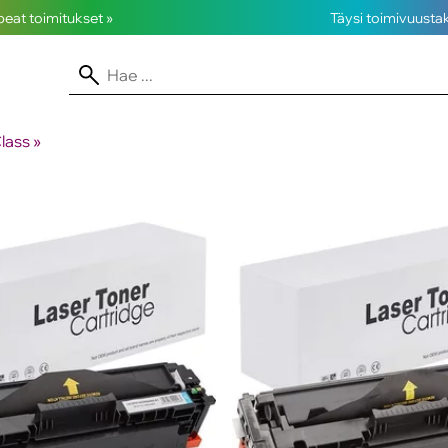
opeat toimitukset »
Täysi toimivuusta
lass
‪»