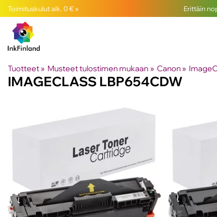
Toimituskulut alk. 0 € »
Erittäin n
Tuotteet
‪»
Musteet tulostimen mukaan
‪»
Canon
‪»
ImageC
IMAGECLASS LBP654CDW