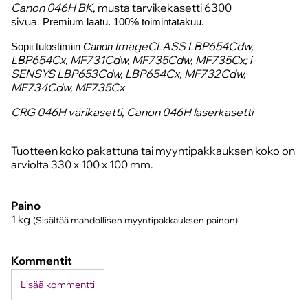
Canon 046H BK
, musta tarvikekasetti 6300
sivua.
Premium laatu. 100% toimintatakuu.
ImageCLASS LBP654Cdw,
Sopii tulostimiin
Canon
LBP654Cx, MF731Cdw, MF735Cdw, MF735Cx; i-
SENSYS LBP653Cdw, LBP654Cx, MF732Cdw,
MF734Cdw, MF735Cx
CRG 046H värikasetti, Canon 046H laserkasetti
Tuotteen koko pakattuna tai myyntipakkauksen koko on
arviolta 330 x 100 x 100 mm.
Paino
1
kg
(Sisältää mahdollisen myyntipakkauksen painon)
Kommentit
Lisää kommentti