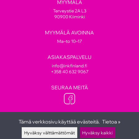
MYYMÄLÄ
Terveystie 2A L3
90900 Kiiminki
MYYMÄLÄ AVOINNA
Ma–to 10–17
ASIAKASPALVELU
info@inkfinland.fi
+358 40 632 9067
SEURAA MEITÄ
Tämä verkkosivu käyttää evästeitä.
Tietoa »
Hyväksy välttämättömät
Hyväksy kaikki