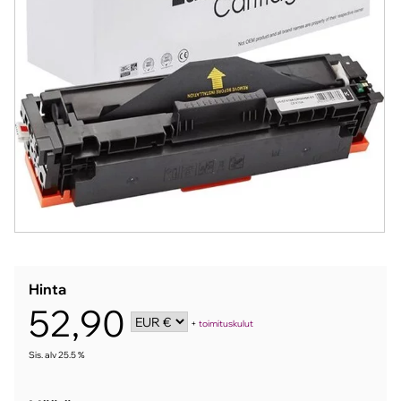
Hinta
52,90
+
toimituskulut
Sis. alv 25.5 %