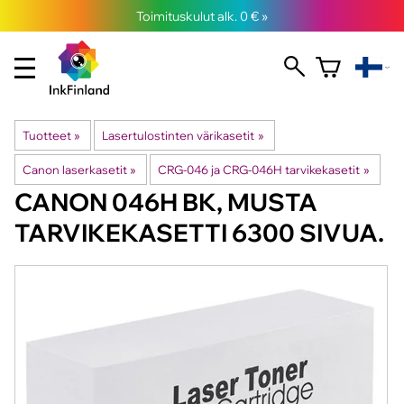
Toimituskulut alk. 0 € »
Tuotteet
‪»
Lasertulostinten värikasetit
‪»
Canon laserkasetit
‪»
CRG-046 ja CRG-046H tarvikekasetit
‪»
CANON
046H BK, MUSTA
TARVIKEKASETTI 6300 SIVUA.