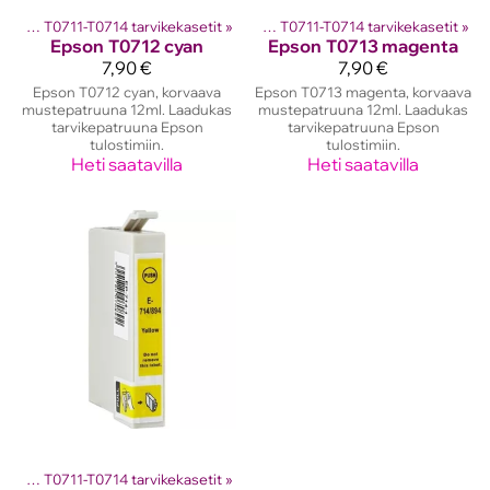
en kasetit
Epson T0711-T0714 tarvikekasetit
‪»
Epson mustekasetit
‪»
‪»
Epson T0711-T0714 tarvikekasetit
‪»
Epson
T0712 cyan
Epson
T0713 magenta
7,90 €
7,90 €
Epson T0712 cyan, korvaava
Epson T0713 magenta, korvaava
mustepatruuna 12ml. Laadukas
mustepatruuna 12ml. Laadukas
tarvikepatruuna Epson
tarvikepatruuna Epson
tulostimiin.
tulostimiin.
Heti saatavilla
Heti saatavilla
Epson T0711-T0714 tarvikekasetit
‪»