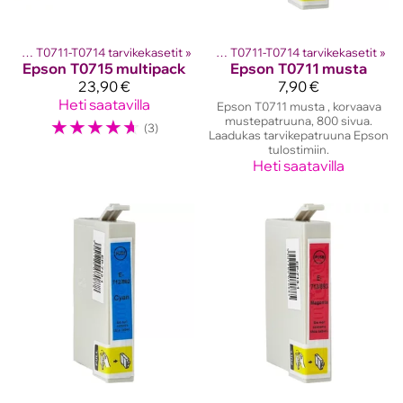
en kasetit
Epson T0711-T0714 tarvikekasetit
‪»
Epson mustekasetit
‪»
‪»
Epson T0711-T0714 tarvikekasetit
‪»
Epson
T0715 multipack
Epson
T0711 musta
23,90 €
7,90 €
Heti saatavilla
Epson T0711 musta , korvaava
☆
☆
☆
☆
☆
mustepatruuna, 800 sivua.
(3)
Laadukas tarvikepatruuna Epson
tulostimiin.
Heti saatavilla