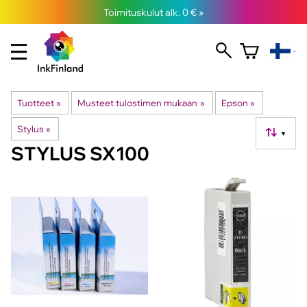
Toimituskulut alk. 0 € »
Tuotteet
‪»
Musteet tulostimen mukaan
‪»
Epson
‪»
Stylus
‪»
▼
STYLUS SX100