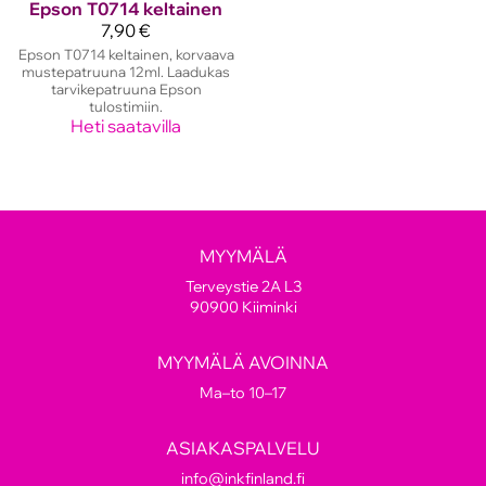
Epson
T0714 keltainen
7,90 €
Epson T0714 keltainen, korvaava
mustepatruuna 12ml. Laadukas
tarvikepatruuna Epson
tulostimiin.
Heti saatavilla
MYYMÄLÄ
Terveystie 2A L3
90900 Kiiminki
MYYMÄLÄ AVOINNA
Ma–to 10–17
ASIAKASPALVELU
info@inkfinland.fi