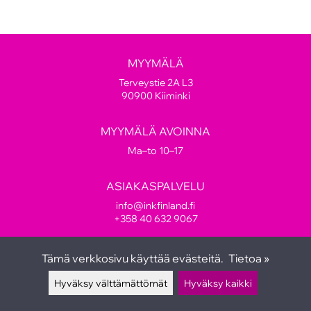
MYYMÄLÄ
Terveystie 2A L3
90900 Kiiminki
MYYMÄLÄ AVOINNA
Ma–to 10–17
ASIAKASPALVELU
info@inkfinland.fi
+358 40 632 9067
SEURAA MEITÄ
Tämä verkkosivu käyttää evästeitä.
Tietoa »
Hyväksy välttämättömät
Hyväksy kaikki