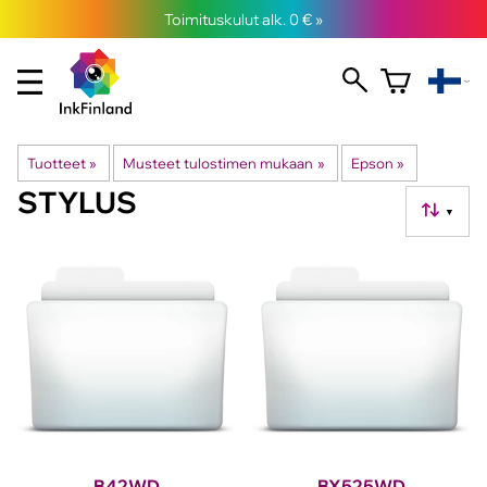
Toimituskulut alk. 0 € »
Tuotteet
‪»
Musteet tulostimen mukaan
‪»
Epson
‪»
STYLUS
▼
B42WD
BX525WD