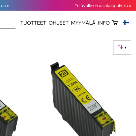
kuu »
Ystävällinen asiakaspalvelu »
TUOTTEET
OHJEET
MYYMÄLÄ
INFO
▼