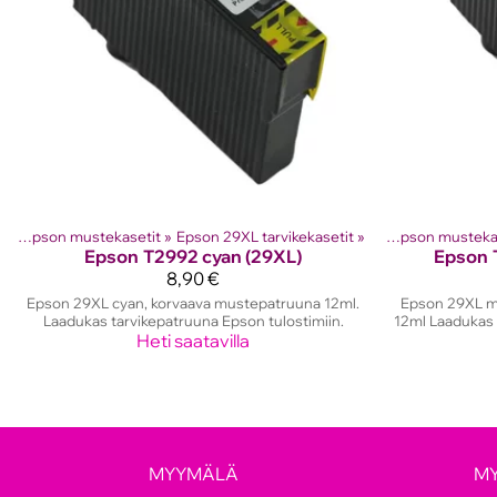
it
‪»
Epson mustekasetit
Tuotteet
‪»
Mustesuihkutulostinten kasetit
‪»
Epson 29XL tarvikekasetit
‪»
‪»
Epson musteka
Epson
T2992 cyan (29XL)
Epson
8,90 €
Epson 29XL cyan, korvaava mustepatruuna 12ml.
Epson 29XL m
Laadukas tarvikepatruuna Epson tulostimiin.
12ml Laadukas 
Heti saatavilla
MYYMÄLÄ
M