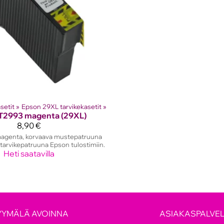
setit
‪»
Epson 29XL tarvikekasetit
‪»
T2993 magenta (29XL)
8,90 €
agenta, korvaava mustepatruuna
tarvikepatruuna Epson tulostimiin.
Heti saatavilla
YYMÄLÄ AVOINNA
ASIAKASPALVE