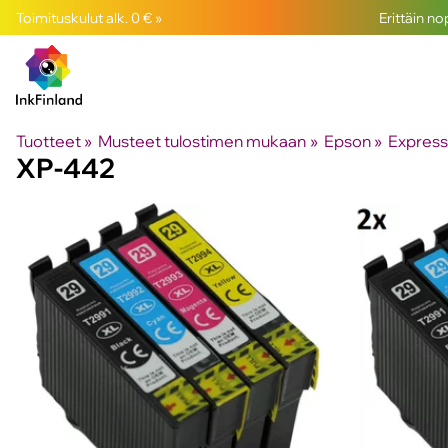
Toimituskulut alk. 0 € »
Erittäin n
Tuotteet
‪»
Musteet tulostimen mukaan
‪»
Epson
‪»
Expres
XP-442