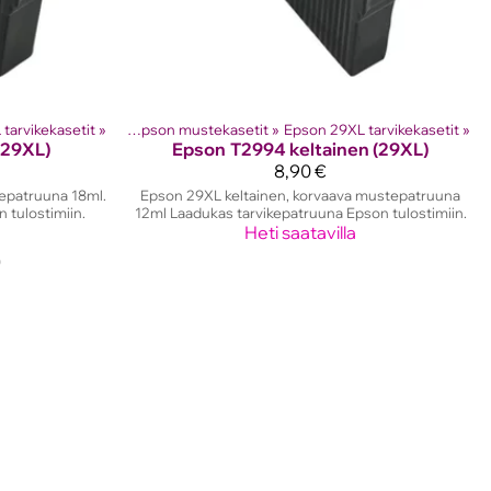
lostinten kasetit
tarvikekasetit
‪»
‪»
Epson mustekasetit
‪»
Epson 29XL tarvikekasetit
‪»
(29XL)
Epson
T2994 keltainen (29XL)
8,90 €
epatruuna 18ml.
Epson 29XL keltainen, korvaava mustepatruuna
 tulostimiin.
12ml Laadukas tarvikepatruuna Epson tulostimiin.
Heti saatavilla
)