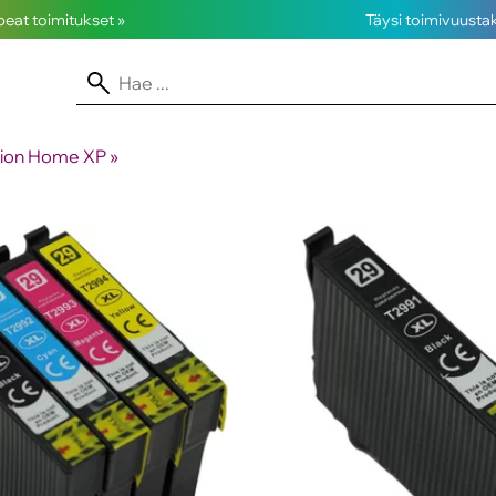
opeat toimitukset »
Täysi toimivuusta
sion Home XP
‪»