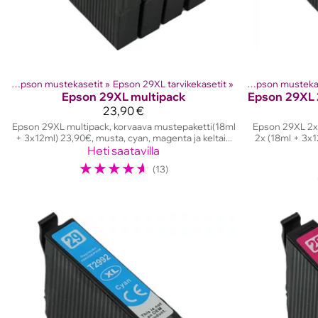
it
‪»
Epson mustekasetit
Tuotteet
‪»
Mustesuihkutulostinten kasetit
‪»
Epson 29XL tarvikekasetit
‪»
‪»
Epson musteka
Tuott
Epson
29XL multipack
Epson
29XL 
23,90 €
Epson 29XL multipack, korvaava mustepaketti(18ml
Epson 29XL 2x 
+ 3x12ml) 23,90€, musta, cyan, magenta ja keltai...
2x (18ml + 3x1
Heti saatavilla
☆
☆
☆
☆
☆
(13)