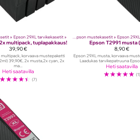
setit
eet
‪»
Mustesuihkutulostinten kasetit
‪»
Epson 29XL tarvikekasetit
‪»
‪»
Epson mustekasetit
Tuotteet
‪»
Mustesuihkutu
‪»
Epson 29XL 
2x multipack, tuplapakkaus!
Epson
T2991 musta 
39,90 €
8,90 €
multipack, korvaava mustepaketti
Epson 29XL musta, korvaava must
2ml) 39,90€, 2x musta,2x cyan, 2x
Laadukas tarvikepatruuna Epson
ma...
Heti saatavilla
Heti saatavilla
☆
☆
☆
☆
☆
(1
☆
☆
☆
☆
☆
(7)