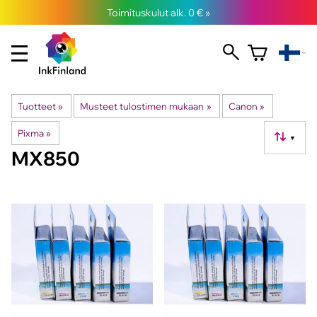
Toimituskulut alk. 0 € »
Tuotteet
‪»
Musteet tulostimen mukaan
‪»
Canon
‪»
Pixma
‪»
▼
MX850