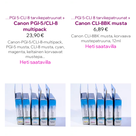
 kasetit
Canon PGI 5-CLI 8 tarvikepatruunat
‪»
Canon mustekasetit
‪»
‪»
Canon PGI 5-CLI 8 tarvikepatruunat
‪»
Canon
PGI-5/CLI-8
Canon
CLI-8BK musta
multipack
6,89 €
23,90 €
Canon CLI-8BK musta, korvaava
mustepatruuna, 12ml
Canon-PGI-5/CLI-8-multipack,
Heti saatavilla
PGI-5 musta, CLI-8 musta, cyan,
magenta, keltainen korvaavat
mustepa...
Heti saatavilla