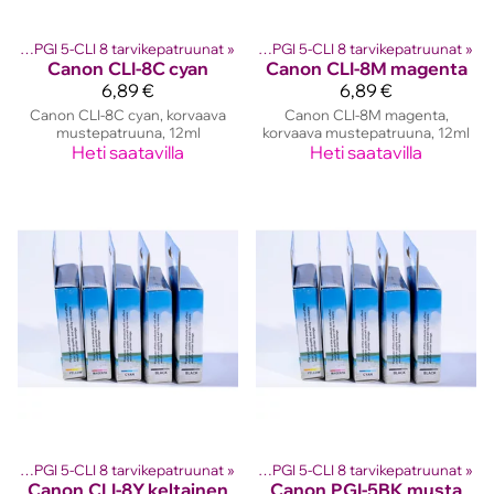
 kasetit
Canon PGI 5-CLI 8 tarvikepatruunat
‪»
Canon mustekasetit
‪»
‪»
Canon PGI 5-CLI 8 tarvikepatruunat
‪»
Canon
CLI-8C cyan
Canon
CLI-8M magenta
6,89 €
6,89 €
Canon CLI-8C cyan, korvaava
Canon CLI-8M magenta,
mustepatruuna, 12ml
korvaava mustepatruuna, 12ml
Heti saatavilla
Heti saatavilla
 kasetit
Canon PGI 5-CLI 8 tarvikepatruunat
‪»
Canon mustekasetit
‪»
‪»
Canon PGI 5-CLI 8 tarvikepatruunat
‪»
Canon
CLI-8Y keltainen
Canon
PGI-5BK musta