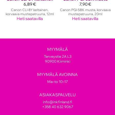
6,89 €
7,90 €
Canon CLI-8Y keltainen,
Canon PGI-5BK musta, korvaava
korvaava mustepatruuna, 12ml
mustepatruuna, 20ml
Heti saatavilla
Heti saatavilla
MYYMÄLÄ
Terveystie 2A L3
90900 Kiiminki
MYYMÄLÄ AVOINNA
Ma–to 10–17
ASIAKASPALVELU
info@inkfinland.fi
+358 40 632 9067