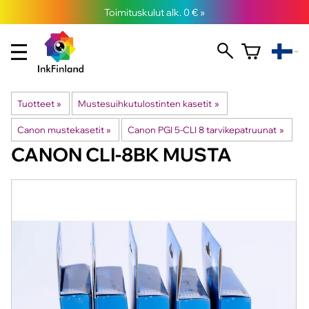
Toimituskulut alk. 0 € »
Tuotteet
‪»
Mustesuihkutulostinten kasetit
‪»
Canon mustekasetit
‪»
Canon PGI 5-CLI 8 tarvikepatruunat
‪»
CANON
CLI-8BK MUSTA