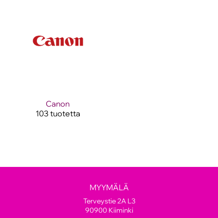
Canon
103 tuotetta
MYYMÄLÄ
Terveystie 2A L3
90900 Kiiminki