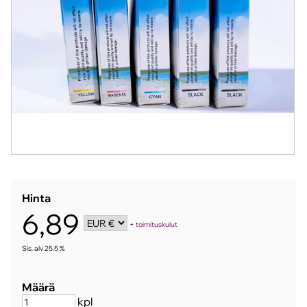
Hinta
6,89
+
toimituskulut
Sis. alv 25.5 %
Määrä
kpl