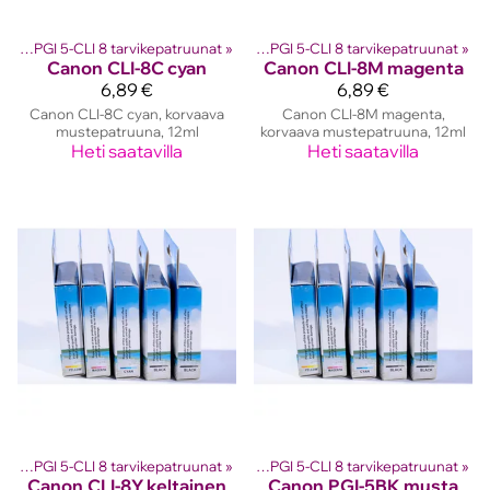
 kasetit
Canon PGI 5-CLI 8 tarvikepatruunat
‪»
Canon mustekasetit
‪»
‪»
Canon PGI 5-CLI 8 tarvikepatruunat
‪»
Canon
CLI-8C cyan
Canon
CLI-8M magenta
6,89 €
6,89 €
Canon CLI-8C cyan, korvaava
Canon CLI-8M magenta,
mustepatruuna, 12ml
korvaava mustepatruuna, 12ml
Heti saatavilla
Heti saatavilla
 kasetit
Canon PGI 5-CLI 8 tarvikepatruunat
‪»
Canon mustekasetit
‪»
‪»
Canon PGI 5-CLI 8 tarvikepatruunat
‪»
Canon
CLI-8Y keltainen
Canon
PGI-5BK musta