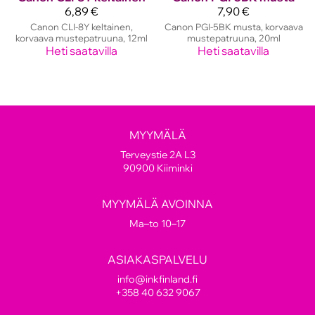
6,89 €
7,90 €
Canon CLI-8Y keltainen,
Canon PGI-5BK musta, korvaava
korvaava mustepatruuna, 12ml
mustepatruuna, 20ml
Heti saatavilla
Heti saatavilla
MYYMÄLÄ
Terveystie 2A L3
90900 Kiiminki
MYYMÄLÄ AVOINNA
Ma–to 10–17
ASIAKASPALVELU
info@inkfinland.fi
+358 40 632 9067