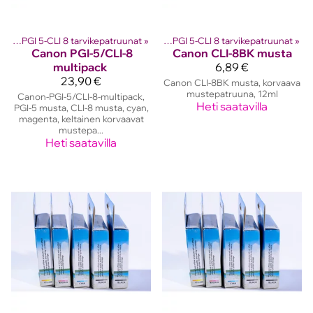
 kasetit
Canon PGI 5-CLI 8 tarvikepatruunat
‪»
Canon mustekasetit
‪»
‪»
Canon PGI 5-CLI 8 tarvikepatruunat
‪»
Canon
PGI-5/CLI-8
Canon
CLI-8BK musta
multipack
6,89 €
23,90 €
Canon CLI-8BK musta, korvaava
mustepatruuna, 12ml
Canon-PGI-5/CLI-8-multipack,
Heti saatavilla
PGI-5 musta, CLI-8 musta, cyan,
magenta, keltainen korvaavat
mustepa...
Heti saatavilla