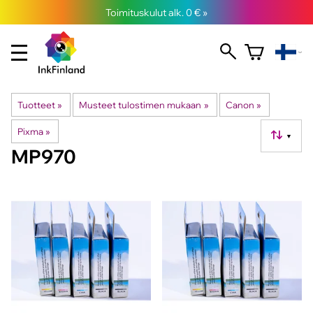
Toimituskulut alk. 0 € »
Tuotteet
‪»
Musteet tulostimen mukaan
‪»
Canon
‪»
Pixma
‪»
▼
MP970