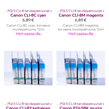
 kasetit
Canon PGI 5-CLI 8 tarvikepatruunat
‪»
Canon mustekasetit
‪»
‪»
Canon PGI 5-CLI 8 tarvikepatruunat
‪»
Canon
CLI-8C cyan
Canon
CLI-8M magenta
6,89 €
6,89 €
Canon CLI-8C cyan, korvaava
Canon CLI-8M magenta,
mustepatruuna, 12ml
korvaava mustepatruuna, 12ml
Heti saatavilla
Heti saatavilla
 kasetit
Canon PGI 5-CLI 8 tarvikepatruunat
‪»
Canon mustekasetit
‪»
‪»
Canon PGI 5-CLI 8 tarvikepatruunat
‪»
Canon
CLI-8Y keltainen
Canon
PGI-5BK musta