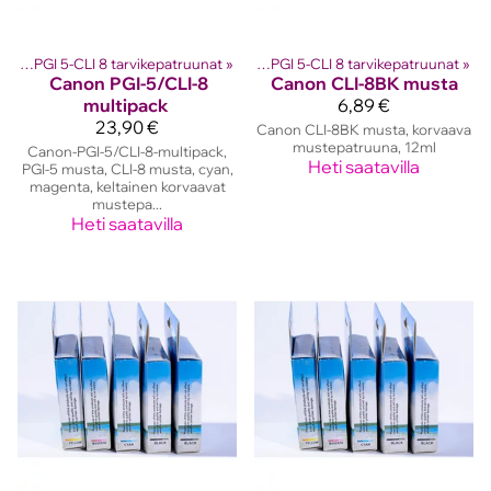
 kasetit
Canon PGI 5-CLI 8 tarvikepatruunat
‪»
Canon mustekasetit
‪»
‪»
Canon PGI 5-CLI 8 tarvikepatruunat
‪»
Canon
PGI-5/CLI-8
Canon
CLI-8BK musta
multipack
6,89 €
23,90 €
Canon CLI-8BK musta, korvaava
mustepatruuna, 12ml
Canon-PGI-5/CLI-8-multipack,
Heti saatavilla
PGI-5 musta, CLI-8 musta, cyan,
magenta, keltainen korvaavat
mustepa...
Heti saatavilla