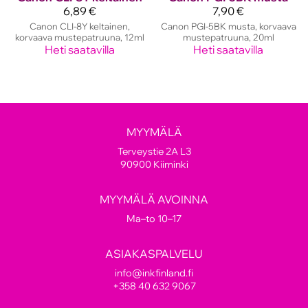
6,89 €
7,90 €
Canon CLI-8Y keltainen,
Canon PGI-5BK musta, korvaava
korvaava mustepatruuna, 12ml
mustepatruuna, 20ml
Heti saatavilla
Heti saatavilla
MYYMÄLÄ
Terveystie 2A L3
90900 Kiiminki
MYYMÄLÄ AVOINNA
Ma–to 10–17
ASIAKASPALVELU
info@inkfinland.fi
+358 40 632 9067