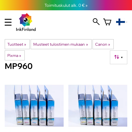
Toimituskulut alk. 0 € »
Tuotteet
‪»
Musteet tulostimen mukaan
‪»
Canon
‪»
Pixma
‪»
▼
MP960