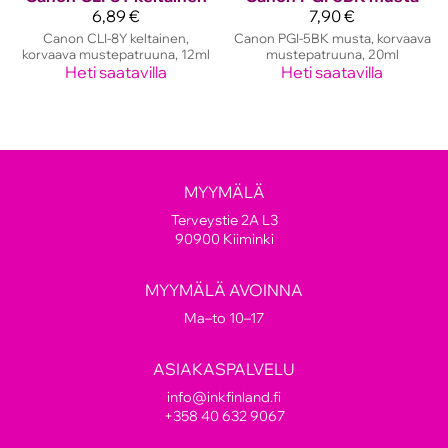
6,89 €
7,90 €
Canon CLI-8Y keltainen,
Canon PGI-5BK musta, korvaava
korvaava mustepatruuna, 12ml
mustepatruuna, 20ml
Heti saatavilla
Heti saatavilla
MYYMÄLÄ
Terveystie 2A L3
90900 Kiiminki
MYYMÄLÄ AVOINNA
Ma–to 10–17
ASIAKASPALVELU
info@inkfinland.fi
+358 40 632 9067