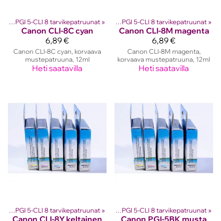
 kasetit
Canon PGI 5-CLI 8 tarvikepatruunat
‪»
Canon mustekasetit
‪»
‪»
Canon PGI 5-CLI 8 tarvikepatruunat
‪»
Canon
CLI-8C cyan
Canon
CLI-8M magenta
6,89 €
6,89 €
Canon CLI-8C cyan, korvaava
Canon CLI-8M magenta,
mustepatruuna, 12ml
korvaava mustepatruuna, 12ml
Heti saatavilla
Heti saatavilla
 kasetit
Canon PGI 5-CLI 8 tarvikepatruunat
‪»
Canon mustekasetit
‪»
‪»
Canon PGI 5-CLI 8 tarvikepatruunat
‪»
Canon
CLI-8Y keltainen
Canon
PGI-5BK musta