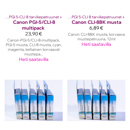
 kasetit
Canon PGI 5-CLI 8 tarvikepatruunat
‪»
Canon mustekasetit
‪»
‪»
Canon PGI 5-CLI 8 tarvikepatruunat
‪»
Canon
PGI-5/CLI-8
Canon
CLI-8BK musta
multipack
6,89 €
23,90 €
Canon CLI-8BK musta, korvaava
mustepatruuna, 12ml
Canon-PGI-5/CLI-8-multipack,
Heti saatavilla
PGI-5 musta, CLI-8 musta, cyan,
magenta, keltainen korvaavat
mustepa...
Heti saatavilla