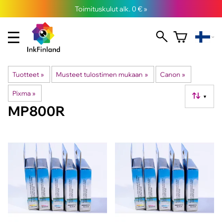
Toimituskulut alk. 0 € »
Tuotteet
‪»
Musteet tulostimen mukaan
‪»
Canon
‪»
Pixma
‪»
▼
MP800R