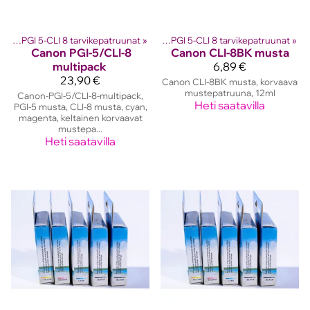
 kasetit
Canon PGI 5-CLI 8 tarvikepatruunat
‪»
Canon mustekasetit
‪»
‪»
Canon PGI 5-CLI 8 tarvikepatruunat
‪»
Canon
PGI-5/CLI-8
Canon
CLI-8BK musta
multipack
6,89 €
23,90 €
Canon CLI-8BK musta, korvaava
mustepatruuna, 12ml
Canon-PGI-5/CLI-8-multipack,
Heti saatavilla
PGI-5 musta, CLI-8 musta, cyan,
magenta, keltainen korvaavat
mustepa...
Heti saatavilla