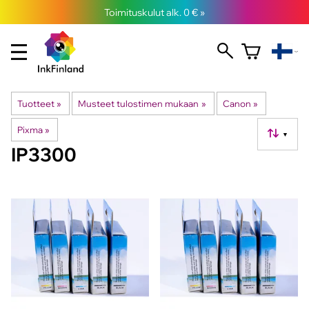
Toimituskulut alk. 0 € »
Tuotteet
‪»
Musteet tulostimen mukaan
‪»
Canon
‪»
Pixma
‪»
▼
IP3300