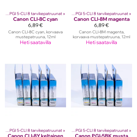
 kasetit
Canon PGI 5-CLI 8 tarvikepatruunat
‪»
Canon mustekasetit
‪»
‪»
Canon PGI 5-CLI 8 tarvikepatruunat
‪»
Canon
CLI-8C cyan
Canon
CLI-8M magenta
6,89 €
6,89 €
Canon CLI-8C cyan, korvaava
Canon CLI-8M magenta,
mustepatruuna, 12ml
korvaava mustepatruuna, 12ml
Heti saatavilla
Heti saatavilla
 kasetit
Canon PGI 5-CLI 8 tarvikepatruunat
‪»
Canon mustekasetit
‪»
‪»
Canon PGI 5-CLI 8 tarvikepatruunat
‪»
Canon
CLI-8Y keltainen
Canon
PGI-5BK musta