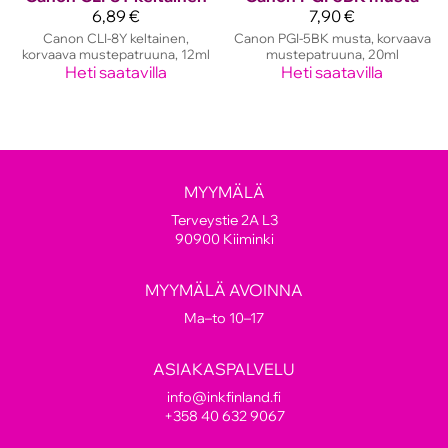
6,89 €
7,90 €
Canon CLI-8Y keltainen,
Canon PGI-5BK musta, korvaava
korvaava mustepatruuna, 12ml
mustepatruuna, 20ml
Heti saatavilla
Heti saatavilla
MYYMÄLÄ
Terveystie 2A L3
90900 Kiiminki
MYYMÄLÄ AVOINNA
Ma–to 10–17
ASIAKASPALVELU
info@inkfinland.fi
+358 40 632 9067