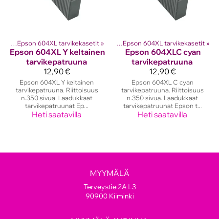
etit
ostinten kasetit
‪»
Epson 604XL tarvikekasetit
‪»
Epson mustekasetit
‪»
‪»
Epson 604XL tarvikekasetit
‪»
Epson
604XL Y keltainen
Epson
604XLC cyan
tarvikepatruuna
tarvikepatruuna
12,90 €
12,90 €
Epson 604XL Y keltainen
Epson 604XL C cyan
tarvikepatruuna. Riittoisuus
tarvikepatruuna. Riittoisuus
n.350 sivua. Laadukkaat
n.350 sivua. Laadukkaat
tarvikepatruunat Ep...
tarvikepatruunat Epson t...
Heti saatavilla
Heti saatavilla
MYYMÄLÄ
Terveystie 2A L3
90900 Kiiminki