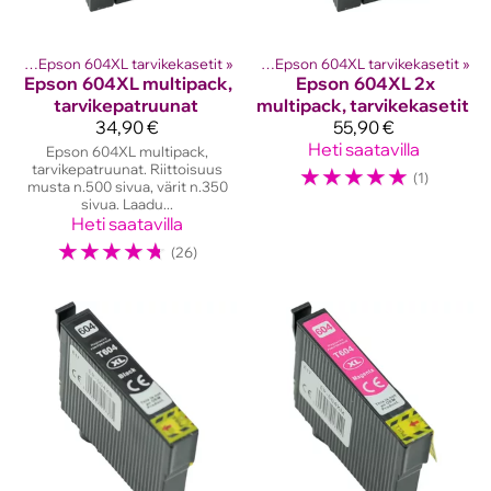
etit
ostinten kasetit
‪»
Epson 604XL tarvikekasetit
‪»
Epson mustekasetit
‪»
‪»
Epson 604XL tarvikekasetit
‪»
Epson
604XL multipack,
Epson
604XL 2x
tarvikepatruunat
multipack, tarvikekasetit
34,90 €
55,90 €
Heti saatavilla
Epson 604XL multipack,
tarvikepatruunat. Riittoisuus
☆
☆
☆
☆
☆
(1)
musta n.500 sivua, värit n.350
sivua. Laadu...
Heti saatavilla
☆
☆
☆
☆
☆
(26)