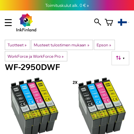
Toimituskulut alk. 0 € »
Tuotteet
‪»
Musteet tulostimen mukaan
‪»
Epson
‪»
WorkForce ja WorkForce Pro
‪»
▼
WF-2950DWF