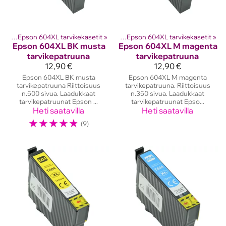
etit
ostinten kasetit
‪»
Epson 604XL tarvikekasetit
‪»
Epson mustekasetit
‪»
‪»
Epson 604XL tarvikekasetit
‪»
Epson
604XL BK musta
Epson
604XL M magenta
tarvikepatruuna
tarvikepatruuna
12,90 €
12,90 €
Epson 604XL BK musta
Epson 604XL M magenta
tarvikepatruuna Riittoisuus
tarvikepatruuna. Riittoisuus
n.500 sivua. Laadukkaat
n.350 sivua. Laadukkaat
tarvikepatruunat Epson ...
tarvikepatruunat Epso...
Heti saatavilla
Heti saatavilla
☆
☆
☆
☆
☆
(9)