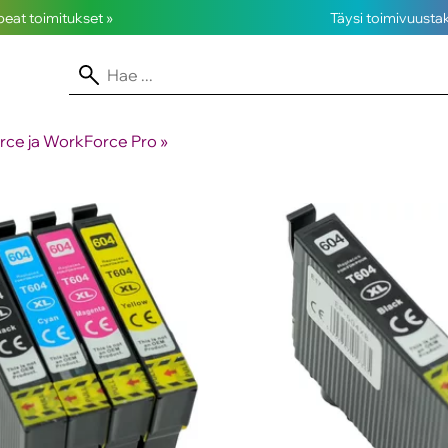
opeat toimitukset »
Täysi toimivuusta
ce ja WorkForce Pro
‪»