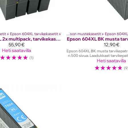
etit
et
‪»
Mustesuihkutulostinten kasetit
‪»
Epson 604XL tarvikekasetit
‪»
‪»
Epson mustekasetit
Tuotteet
‪»
Mustesuihkutul
‪»
Epson 604XL 
604XL 2x multipack, tarvikekasetit
Epson
604XL BK musta tar
55,90 €
12,90 €
Heti saatavilla
Epson 604XL BK musta tarvikepatr
☆
☆
☆
☆
☆
n.500 sivua. Laadukkaat tarvikepat
(1)
Heti saatavilla
☆
☆
☆
☆
☆
(9