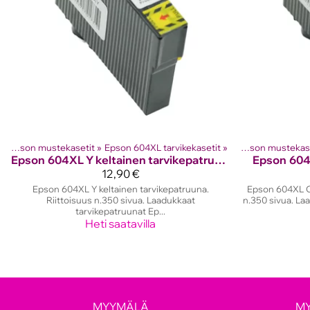
‪»
Epson mustekasetit
Tuotteet
‪»
Mustesuihkutulostinten kasetit
‪»
Epson 604XL tarvikekasetit
‪»
‪»
Epson mustekas
Epson
604XL Y keltainen tarvikepatruuna
Epson
604
12,90 €
Epson 604XL Y keltainen tarvikepatruuna.
Epson 604XL C 
Riittoisuus n.350 sivua. Laadukkaat
n.350 sivua. La
tarvikepatruunat Ep...
Heti saatavilla
MYYMÄLÄ
M