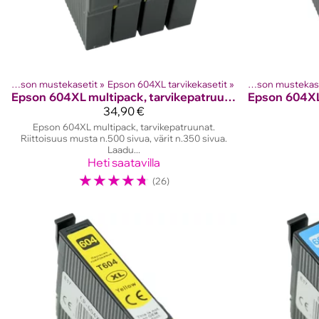
‪»
Epson mustekasetit
Tuotteet
‪»
Mustesuihkutulostinten kasetit
‪»
Epson 604XL tarvikekasetit
‪»
‪»
Epson mustekas
Tuotte
Epson
604XL multipack, tarvikepatruunat
Epson
34,90 €
Epson 604XL multipack, tarvikepatruunat.
Riittoisuus musta n.500 sivua, värit n.350 sivua.
Laadu...
Heti saatavilla
☆
☆
☆
☆
☆
(26)