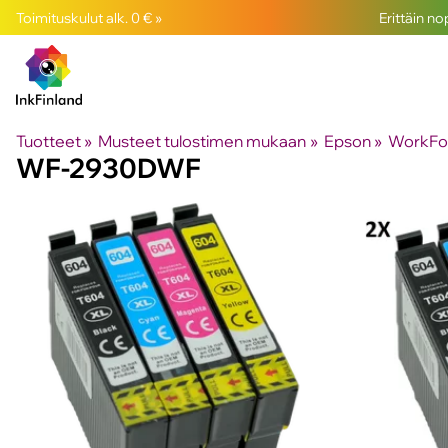
Toimituskulut alk. 0 € »
Erittäin n
Tuotteet
‪»
Musteet tulostimen mukaan
‪»
Epson
‪»
WorkFor
WF-2930DWF