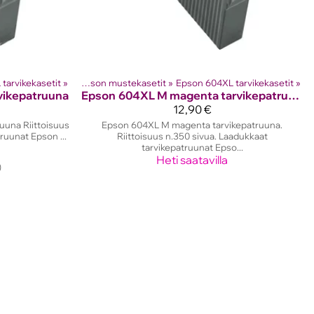
ostinten kasetit
tarvikekasetit
‪»
‪»
Epson mustekasetit
‪»
Epson 604XL tarvikekasetit
‪»
vikepatruuna
Epson
604XL M magenta tarvikepatruuna
12,90 €
uuna Riittoisuus
Epson 604XL M magenta tarvikepatruuna.
ruunat Epson ...
Riittoisuus n.350 sivua. Laadukkaat
tarvikepatruunat Epso...
Heti saatavilla
)