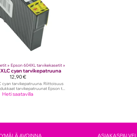
etit
‪»
Epson 604XL tarvikekasetit
‪»
XLC cyan tarvikepatruuna
12,90 €
cyan tarvikepatruuna. Riittoisuus
adukkaat tarvikepatruunat Epson t...
Heti saatavilla
YYMÄLÄ AVOINNA
ASIAKASPALVE