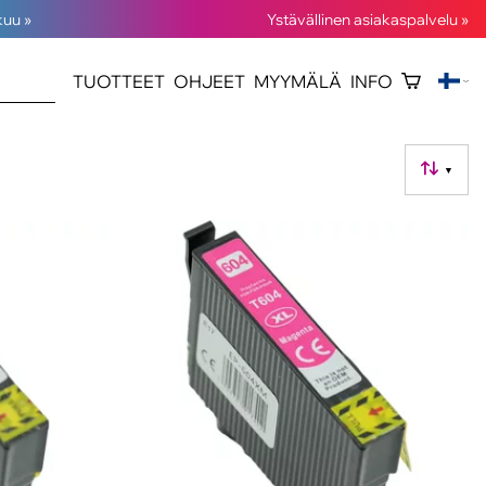
kuu »
Ystävällinen asiakaspalvelu »
TUOTTEET
OHJEET
MYYMÄLÄ
INFO
▼