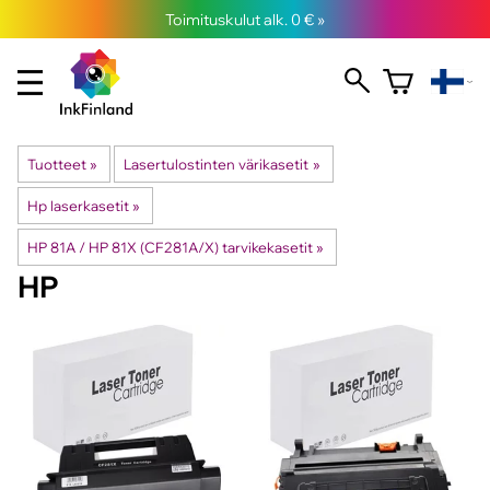
Toimituskulut alk. 0 € »
Tuotteet
‪»
Lasertulostinten värikasetit
‪»
Hp laserkasetit
‪»
HP 81A / HP 81X (CF281A/X) tarvikekasetit
‪»
HP