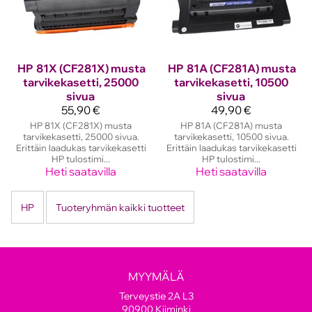
HP
81X (CF281X) musta
HP
81A (CF281A) musta
tarvikekasetti, 25000
tarvikekasetti, 10500
sivua
sivua
55,90 €
49,90 €
HP 81X (CF281X) musta
HP 81A (CF281A) musta
tarvikekasetti, 25000 sivua.
tarvikekasetti, 10500 sivua.
Erittäin laadukas tarvikekasetti
Erittäin laadukas tarvikekasetti
HP tulostimi...
HP tulostimi...
Heti saatavilla
Heti saatavilla
HP
Tuoteryhmän kaikki tuotteet
MYYMÄLÄ
Terveystie 2A L3
90900 Kiiminki