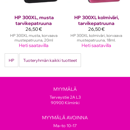
HP
300XL, musta
HP
300XL kolmiväri,
tarvikepatruuna
tarvikepatruuna
26,50 €
26,50 €
HP 300XL musta, korvaava
HP 300XL kolmiväri, korvaava
mustepatruuna, 20ml
mustepatruuna, 18ml.
Heti saatavilla
Heti saatavilla
HP
Tuoteryhmän kaikki tuotteet
MYYMÄLÄ
Terveystie 2A L3
90900 Kiiminki
MYYMÄLÄ AVOINNA
Ma–to 10–17