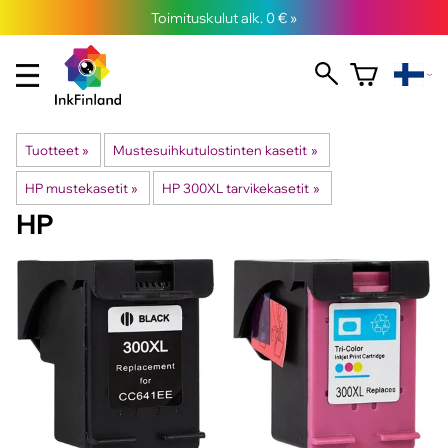
Toimituskulut alk. 0 € »
Tuotteet
‪»
Mustesuihkutulostinten kasetit
‪»
HP mustekasetit
‪»
HP 300XL tarvikekasetit
‪»
HP