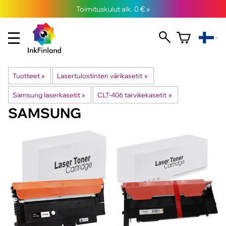
Toimituskulut alk. 0 € »
Tuotteet
‪»
Lasertulostinten värikasetit
‪»
Samsung laserkasetit
‪»
CLT-406 tarvikekasetit
‪»
SAMSUNG