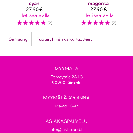
cyan
magenta
27,90 €
27,90 €
Heti saatavilla
Heti saatavilla
☆
☆
☆
☆
☆
☆
☆
☆
☆
☆
(2)
(2)
Samsung
Tuoteryhmän kaikki tuotteet
MYYMÄLÄ
Terveystie 2A L3
90900 Kiiminki
MYYMÄLÄ AVOINNA
Ma–to 10–17
ASIAKASPALVELU
info@inkfinland.fi