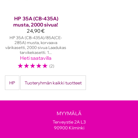
HP
35A (CB-435A)
musta, 2000 sivua!
24,90 €
HP 35A (CB-435A)/85A(CE-
285A) musta, korvaava
värikasetti, 2000 sivua Laadukas
tarvikekasetti. 1...
Heti saatavilla
☆
☆
☆
☆
☆
(2)
HP
Tuoteryhmän kaikki tuotteet
MYYMÄLÄ
Terveystie 2A L3
90900 Kiiminki