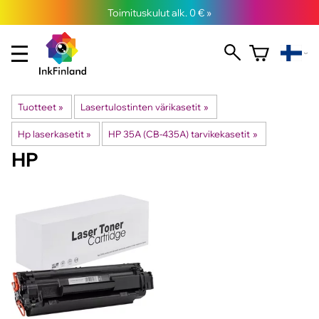
Toimituskulut alk. 0 € »
Tuotteet
‪»
Lasertulostinten värikasetit
‪»
Hp laserkasetit
‪»
HP 35A (CB-435A) tarvikekasetit
‪»
HP