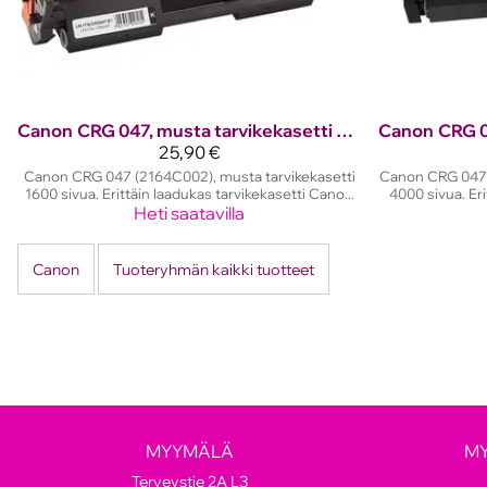
Canon
CRG 047, musta tarvikekasetti 1600 sivua
Canon
25,90 €
Canon CRG 047 (2164C002), musta tarvikekasetti
Canon CRG 047H
1600 sivua. Erittäin laadukas tarvikekasetti Cano...
4000 sivua. Eri
Heti saatavilla
Canon
Tuoteryhmän kaikki tuotteet
MYYMÄLÄ
M
Terveystie 2A L3