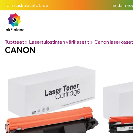
Toimituskulut alk. 0 € »
Erittäin n
Tuotteet
‪»
Lasertulostinten värikasetit
‪»
Canon laserkaset
CANON