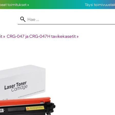
opeat toimitukset »
Täysi toimivuusta
it
‪»
CRG-047 ja CRG-047H tavikekasetit
‪»