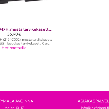
CRG 047H, musta tarvikekasetti 4000 sivua!
36,90 €
 (2164C002), musta tarvikekasetti
ttäin laadukas tarvikekasetti Can...
Heti saatavilla
YYMÄLÄ AVOINNA
ASIAKASPALVE
Ma–to 10–17
info@inkfinland.fi