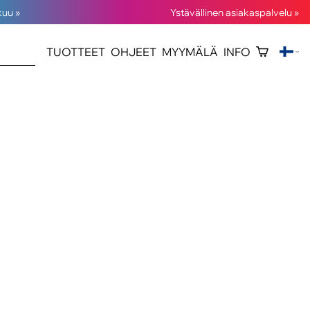
kuu »
Ystävällinen asiakaspalvelu »
TUOTTEET
OHJEET
MYYMÄLÄ
INFO