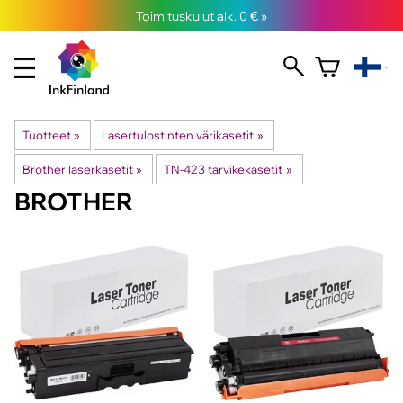
Toimituskulut alk. 0 € »
Tuotteet
‪»
Lasertulostinten värikasetit
‪»
Brother laserkasetit
‪»
TN-423 tarvikekasetit
‪»
BROTHER