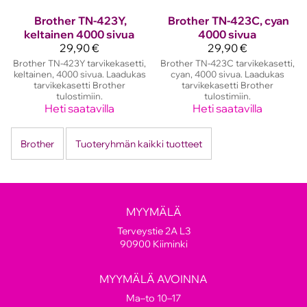
Brother
TN-423Y,
Brother
TN-423C, cyan
keltainen 4000 sivua
4000 sivua
29,90 €
29,90 €
Brother TN-423Y tarvikekasetti,
Brother TN-423C tarvikekasetti,
keltainen, 4000 sivua. Laadukas
cyan, 4000 sivua. Laadukas
tarvikekasetti Brother
tarvikekasetti Brother
tulostimiin.
tulostimiin.
Heti saatavilla
Heti saatavilla
Brother
Tuoteryhmän kaikki tuotteet
MYYMÄLÄ
Terveystie 2A L3
90900 Kiiminki
MYYMÄLÄ AVOINNA
Ma–to 10–17