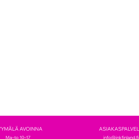
YYMÄLÄ AVOINNA
ASIAKASPALVE
Ma–to 10–17
info@inkfinland.fi