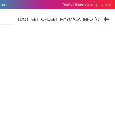
kuu »
Ystävällinen asiakaspalvelu »
TUOTTEET
OHJEET
MYYMÄLÄ
INFO