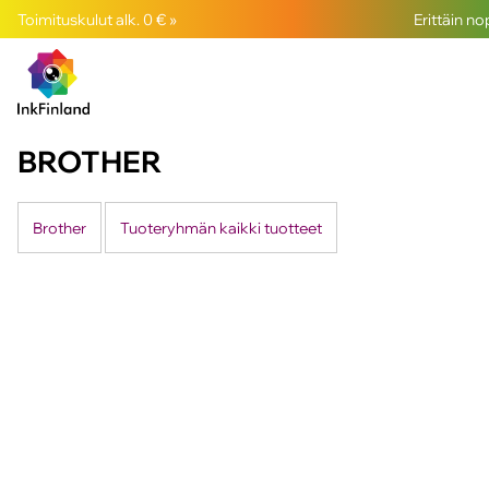
Toimituskulut alk. 0 € »
Erittäin n
BROTHER
Brother
Tuoteryhmän kaikki tuotteet