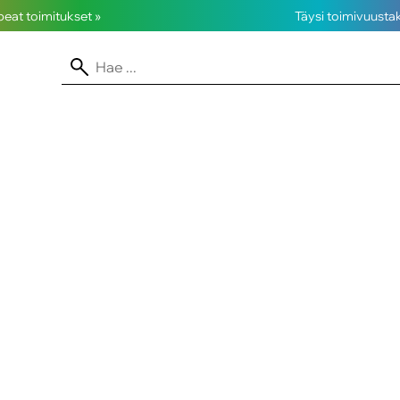
opeat toimitukset »
Täysi toimivuusta