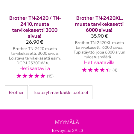
Brother
TN-2420 / TN-
Brother
TN-2420XL,
2410, musta
musta tarvikekasetti
tarvikekasetti 3000
6000 sivua!
sivua!
35,90 €
26,90 €
Brother TN-2420XL musta
tarvikekasetti, 6000 sivua.
Brother TN-2420 musta
Tuplatäyttö, jopa 6000 sivun
tarvikekasetti, 3000 sivua.
tulostusmäärä....
Loistava tarvikekasetti esim.
Heti saatavilla
DCP-L2530DW tul...
Heti saatavilla
☆
☆
☆
☆
☆
(4)
☆
☆
☆
☆
☆
(15)
Brother
Tuoteryhmän kaikki tuotteet
MYYMÄLÄ
Terveystie 2A L3