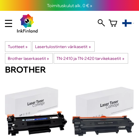
Toimituskulut alk. 0 € »
Tuotteet
‪»
Lasertulostinten värikasetit
‪»
Brother laserkasetit
‪»
TN-2410 ja TN-2420 tarvikekasetit
‪»
BROTHER