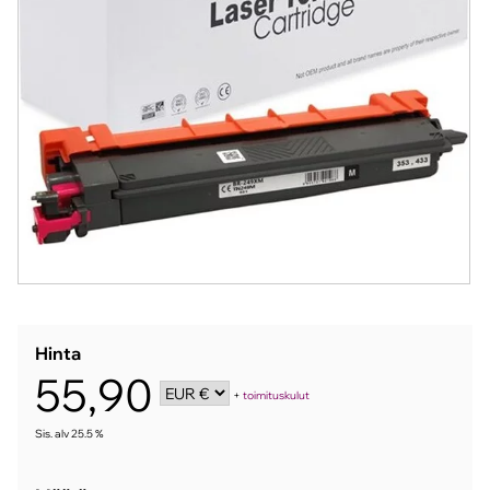
Hinta
55,90
+
toimituskulut
Sis. alv 25.5 %