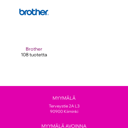
Brother
108 tuotetta
MYYMÄLÄ
Terveystie 2A L3
90900 Kiiminki
MYYMÄLÄ AVOINNA