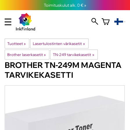
Toimituskulut alk. 0 € »
Tuotteet
‪»
Lasertulostinten värikasetit
‪»
Brother laserkasetit
‪»
TN-249 tarvikekasetit
‪»
BROTHER
TN-249M MAGENTA
TARVIKEKASETTI