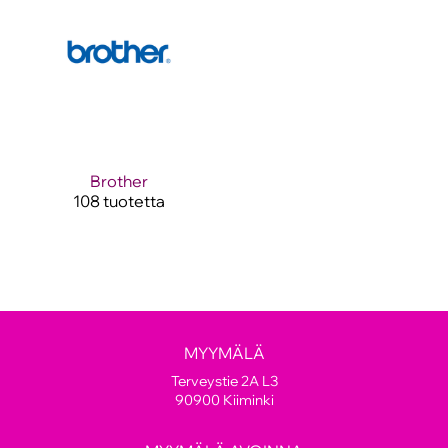
Brother
108 tuotetta
MYYMÄLÄ
Terveystie 2A L3
90900 Kiiminki