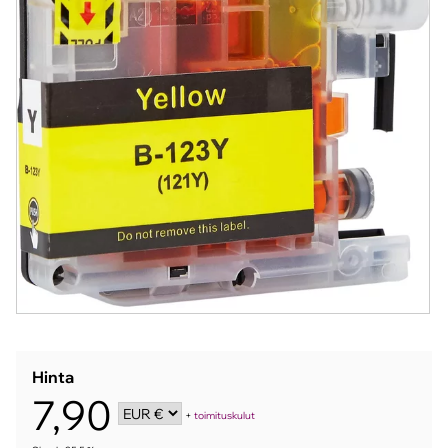
Hinta
7,90
+
toimituskulut