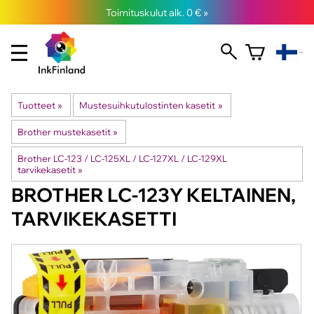
Toimituskulut alk. 0 € »
Tuotteet
‪»
Mustesuihkutulostinten kasetit
‪»
Brother mustekasetit
‪»
Brother LC-123 / LC-125XL / LC-127XL / LC-129XL
tarvikekasetit
‪»
BROTHER
LC-123Y KELTAINEN,
TARVIKEKASETTI