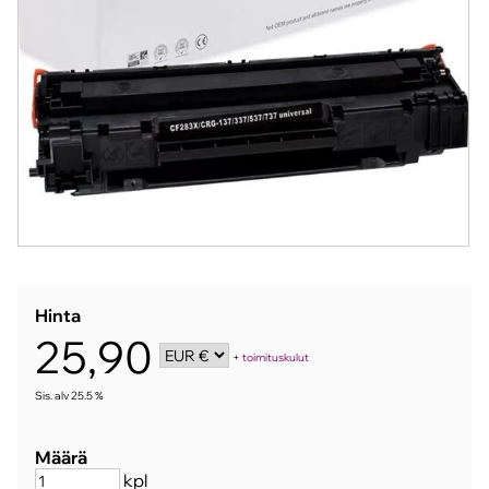
Hinta
25,90
+
toimituskulut
Sis. alv 25.5 %
Määrä
kpl