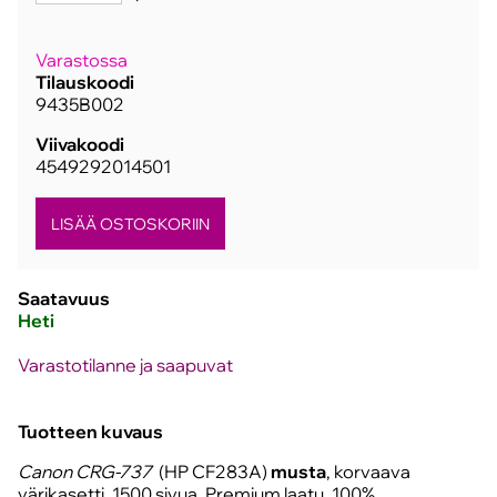
Varastossa
Tilauskoodi
9435B002
Viivakoodi
4549292014501
Saatavuus
Heti
Varastotilanne ja saapuvat
Tuotteen kuvaus
Canon CRG-737
(HP CF283A)
musta
, korvaava
värikasetti, 1500 sivua. Premium laatu. 100%