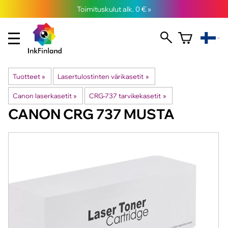
Toimituskulut alk. 0 € »
Tuotteet
‪»
Lasertulostinten värikasetit
‪»
Canon laserkasetit
‪»
CRG-737 tarvikekasetit
‪»
CANON
CRG 737 MUSTA