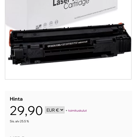
Hinta
29,90
+
toimituskulut
Sis. alv 25.5 %