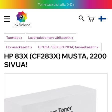
Toimituskulut alk. 0 € »
Tuotteet
‪»
Lasertulostinten värikasetit
‪»
Hp laserkasetit
‪»
HP 83A / 83X (CF283A) tarvikekasetit
‪»
HP
83X (CF283X) MUSTA, 2200
SIVUA!