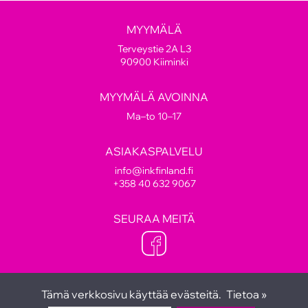
MYYMÄLÄ
Terveystie 2A L3
90900 Kiiminki
MYYMÄLÄ AVOINNA
Ma–to 10–17
ASIAKASPALVELU
info@inkfinland.fi
+358 40 632 9067
SEURAA MEITÄ
Tämä verkkosivu käyttää evästeitä.
Tietoa »