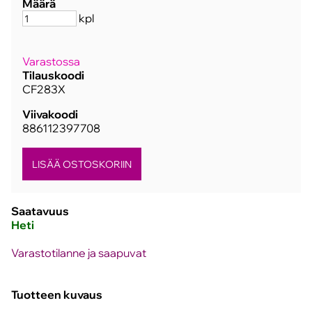
Määrä
kpl
Varastossa
Tilauskoodi
CF283X
Viivakoodi
886112397708
Saatavuus
Heti
Varastotilanne ja saapuvat
Tuotteen kuvaus