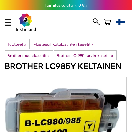
Toimituskulut alk. 0 € »
Tuotteet
‪»
Mustesuihkutulostinten kasetit
‪»
Brother mustekasetit
‪»
Brother LC-985 tarvikekasetit
‪»
BROTHER
LC985Y KELTAINEN