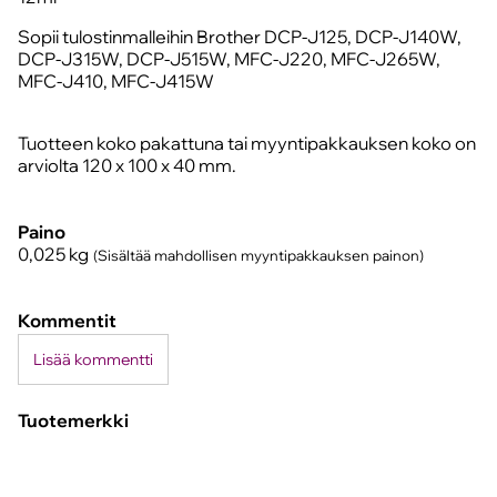
Sopii tulostinmalleihin Brother DCP-J125, DCP-J140W,
DCP-J315W, DCP-J515W, MFC-J220, MFC-J265W,
MFC-J410, MFC-J415W
Tuotteen koko pakattuna tai myyntipakkauksen koko on
arviolta 120 x 100 x 40 mm.
Paino
0,025
kg
(Sisältää mahdollisen myyntipakkauksen painon)
Kommentit
Lisää kommentti
Tuotemerkki