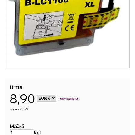
Hinta
8,90
+
toimituskulut
Sis. alv 25.5 %
Määrä
kpl