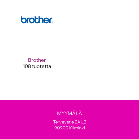
Brother
108 tuotetta
MYYMÄLÄ
Terveystie 2A L3
90900 Kiiminki