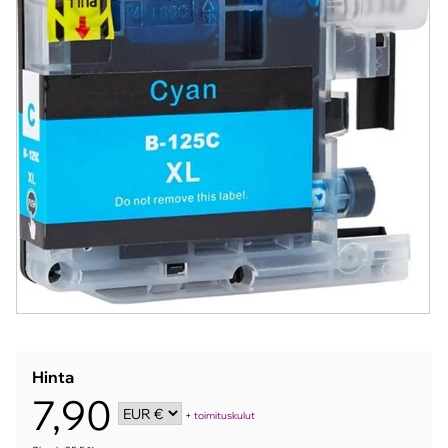
Hinta
7,90
+
toimituskulut