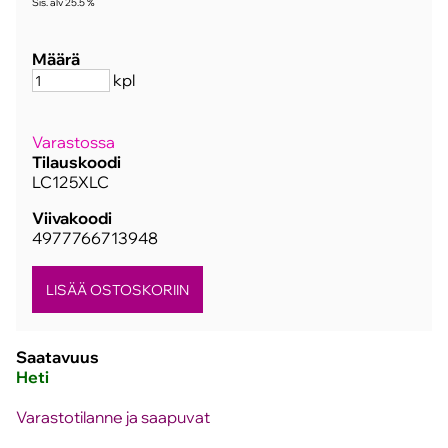
Sis. alv 25.5 %
Määrä
kpl
Varastossa
Tilauskoodi
LC125XLC
Viivakoodi
4977766713948
Saatavuus
Heti
Varastotilanne ja saapuvat