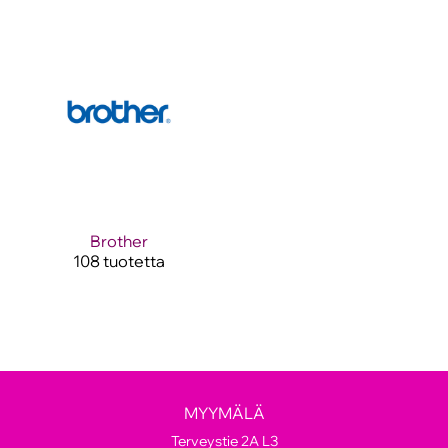
Brother
108 tuotetta
MYYMÄLÄ
Terveystie 2A L3