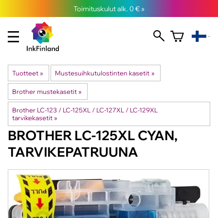
Toimituskulut alk. 0 € »
Tuotteet
‪»
Mustesuihkutulostinten kasetit
‪»
Brother mustekasetit
‪»
Brother LC-123 / LC-125XL / LC-127XL / LC-129XL
tarvikekasetit
‪»
BROTHER
LC-125XL CYAN,
TARVIKEPATRUUNA