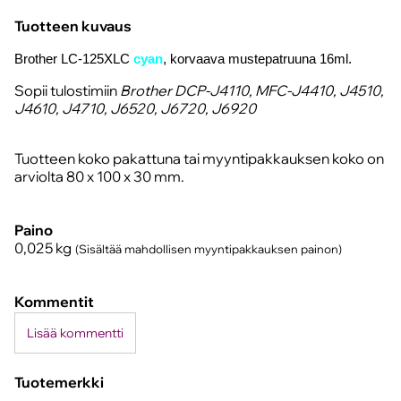
Tuotteen kuvaus
Brother LC-125XL
C
cyan
, korvaava mustepatruuna 16
ml.
Sopii tulostimiin
Brother DCP-J4110, MFC-J4410, J4510,
J4610, J4710, J6520, J6720, J6920
Tuotteen koko pakattuna tai myyntipakkauksen koko on
arviolta 80 x 100 x 30 mm.
Paino
0,025
kg
(Sisältää mahdollisen myyntipakkauksen painon)
Kommentit
Lisää kommentti
Tuotemerkki