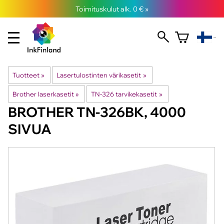
Toimituskulut alk. 0 € »
Tuotteet
‪»
Lasertulostinten värikasetit
‪»
Brother laserkasetit
‪»
TN-326 tarvikekasetit
‪»
BROTHER
TN-326BK, 4000
SIVUA