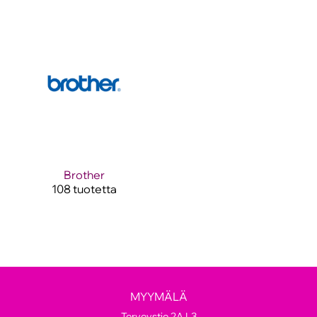
Brother
108 tuotetta
MYYMÄLÄ
Terveystie 2A L3